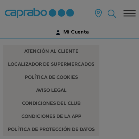
Ir
al
Tog
contenido
principal
nav
de
Mi Cuenta
la
página
IDENTIFÍCATE
ATENCIÓN AL CLIENTE
¿AÚN NO TIENES UNA CUENTA DIGITAL?
LOCALIZADOR DE SUPERMERCADOS
EMPIEZA AQUÍ
POLÍTICA DE COOKIES
AVISO LEGAL
CONDICIONES DEL CLUB
CONDICIONES DE LA APP
POLÍTICA DE PROTECCIÓN DE DATOS