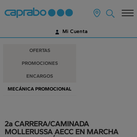
Promociones
Ir
al
Tog
y
contenido
principal
nav
descuentos
de
Mi Cuenta
la
en
página
IDENTIFÍCATE
nuestros
OFERTAS
supermercados
¿AÚN NO TIENES UNA CUENTA DIGITAL?
PROMOCIONES
EMPIEZA AQUÍ
ENCARGOS
MECÁNICA PROMOCIONAL
2a CARRERA/CAMINADA
MOLLERUSSA AECC EN MARCHA