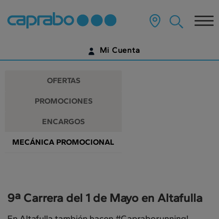
Promociones
Ir
al
Tog
y
contenido
principal
nav
descuentos
de
Mi Cuenta
la
en
página
IDENTIFÍCATE
nuestros
OFERTAS
supermercados
¿AÚN NO TIENES UNA CUENTA DIGITAL?
PROMOCIONES
EMPIEZA AQUÍ
ENCARGOS
MECÁNICA PROMOCIONAL
9ª Carrera del 1 de Mayo en Altafulla
En Altafulla también hacen #Capraborunning!