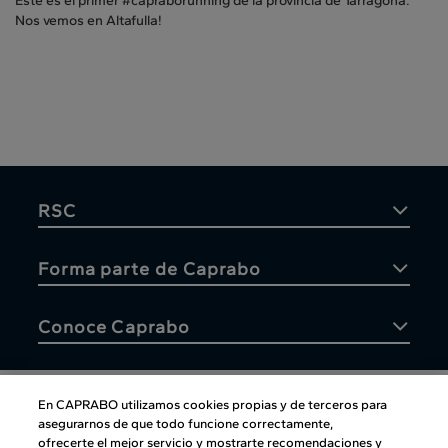
Este es el primer #capraborunning de la provincia de Tarragona.
Nos vemos en Altafulla!
RSC
Forma parte de Caprabo
Conoce Caprabo
En CAPRABO utilizamos cookies propias y de terceros para
asegurarnos de que todo funcione correctamente,
Atención al cliente
ofrecerte el mejor servicio y mostrarte recomendaciones y