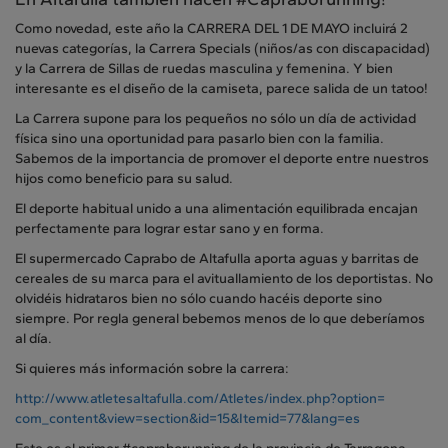
Como novedad, este año la CARRERA DEL 1 DE MAYO incluirá 2
nuevas categorías, la Carrera Specials (niños/as con discapacidad)
y la Carrera de Sillas de ruedas masculina y femenina. Y bien
interesante es el diseño de la camiseta, parece salida de un tatoo!
La Carrera supone para los pequeños no sólo un día de actividad
física sino una oportunidad para pasarlo bien con la familia.
Sabemos de la importancia de promover el deporte entre nuestros
hijos como beneficio para su salud.
El deporte habitual unido a una alimentación equilibrada encajan
perfectamente para lograr estar sano y en forma.
El supermercado Caprabo de Altafulla aporta aguas y barritas de
cereales de su marca para el avituallamiento de los deportistas. No
olvidéis hidrataros bien no sólo cuando hacéis deporte sino
siempre. Por regla general bebemos menos de lo que deberíamos
al día.
Si quieres más información sobre la carrera:
http://www.atletesaltafulla.
com/Atletes/index.php?option=
com_content&view=section&id=
15&Itemid=77&lang=es