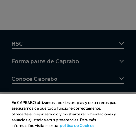
RSC
Forma parte de Caprabo
Conoce Caprabo
En CAPRABO utilizamos cookies propias y de terceros para
asegurarnos de que todo funcione correctamente,
Atención al cliente
ofrecerte el mejor servicio y mostrarte recomendaciones y
anuncios ajustados a tus preferencias. Para más
información, visita nuestra
política de Cookies