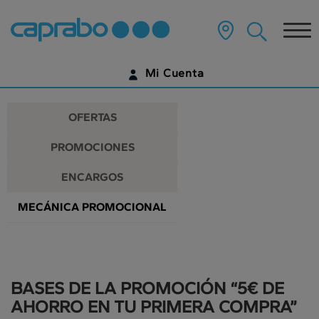
Promociones
Ir
al
Tog
y
contenido
principal
nav
descuentos
de
Mi Cuenta
la
en
página
IDENTIFÍCATE
nuestros
OFERTAS
supermercados
¿AÚN NO TIENES UNA CUENTA DIGITAL?
PROMOCIONES
EMPIEZA AQUÍ
ENCARGOS
MECÁNICA PROMOCIONAL
BASES DE LA PROMOCIÓN “5€ DE
AHORRO EN TU PRIMERA COMPRA”