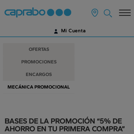
Promociones
Ir
al
Tog
y
contenido
principal
nav
descuentos
de
Mi Cuenta
la
en
página
IDENTIFÍCATE
nuestros
OFERTAS
supermercados
¿AÚN NO TIENES UNA CUENTA DIGITAL?
PROMOCIONES
EMPIEZA AQUÍ
ENCARGOS
MECÁNICA PROMOCIONAL
BASES DE LA PROMOCIÓN “5% DE
AHORRO EN TU PRIMERA COMPRA”