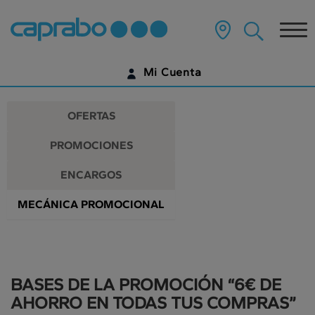
Promociones
Ir
al
Tog
y
contenido
principal
nav
descuentos
de
Mi Cuenta
la
en
página
IDENTIFÍCATE
nuestros
OFERTAS
supermercados
¿AÚN NO TIENES UNA CUENTA DIGITAL?
PROMOCIONES
EMPIEZA AQUÍ
ENCARGOS
MECÁNICA PROMOCIONAL
BASES DE LA PROMOCIÓN “6€ DE
AHORRO EN TODAS TUS COMPRAS”