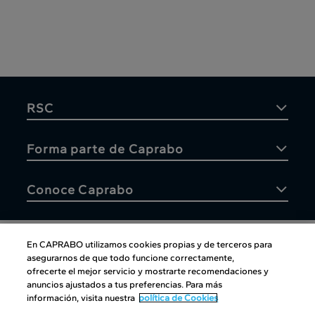
RSC
Forma parte de Caprabo
Conoce Caprabo
En CAPRABO utilizamos cookies propias y de terceros para
asegurarnos de que todo funcione correctamente,
Atención al cliente
ofrecerte el mejor servicio y mostrarte recomendaciones y
anuncios ajustados a tus preferencias. Para más
información, visita nuestra
política de Cookies