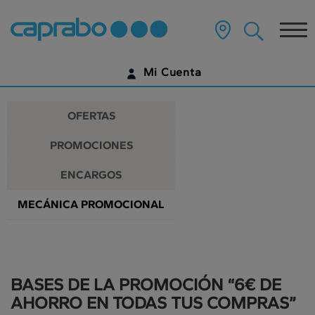
Promociones
Ir
al
Tog
y
contenido
principal
nav
descuentos
de
Mi Cuenta
la
en
página
IDENTIFÍCATE
nuestros
OFERTAS
supermercados
¿AÚN NO TIENES UNA CUENTA DIGITAL?
PROMOCIONES
EMPIEZA AQUÍ
ENCARGOS
MECÁNICA PROMOCIONAL
BASES DE LA PROMOCIÓN “6€ DE
AHORRO EN TODAS TUS COMPRAS”