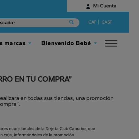
Mi Cuenta
Identifícate
|
CAT
CAST
¿Aún no tienes una cuenta digital?
s marcas
Bienvenido Bebé
Toggle
Empieza aquí
Toggle
Toggle
navigat
Dropdown
Dropdown
RRO EN TU COMPRA”
realizará en todas sus tiendas, una promoción
 compra”.
lares o adicionales de la Tarjeta Club Caprabo, que
n caja, informándoles de la promoción.