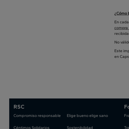
¿Cómo b
En cada 
compra 
recibida
No váli
Este imp
en Capr
RSC
F
Compromiso responsable
Elige bueno elige sano
Fr
Céntimos Solidarios
Sostenibilidad
Tr