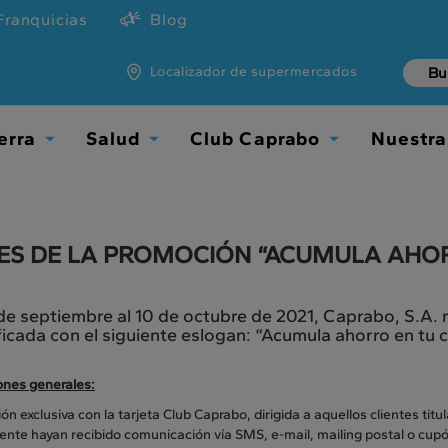
Franquicias
Blog
Localizador de supermercados
erra
Salud
Club Caprabo
Nuestra
Toggle
Toggle
Toggle
Dropdown
Dropdown
Dropdown
ES DE LA PROMOCIÓN “ACUMULA AHO
de septiembre al 10 de octubre de 2021, Caprabo, S.A. 
ficada con el siguiente eslogan: “Acumula ahorro en tu
ones generales:
n exclusiva con la tarjeta Club Caprabo, dirigida a aquellos clientes titu
ente hayan recibido comunicación vía SMS, e-mail, mailing postal o cupó