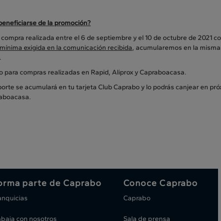
eneficiarse de la promoción?
compra realizada entre el 6 de septiembre y el 10 de octubre de 2021 co
mínima exigida en la comunicación recibida
, acumularemos en la misma 
.
do para compras realizadas en Rapid, Aliprox y Capraboacasa.
orte se acumulará en tu tarjeta Club Caprabo y lo podrás canjear en pr
aboacasa.
orma parte de Caprabo
Conoce Caprabo
anquicias
Caprabo
abaja con nosotros
Sala de prensa