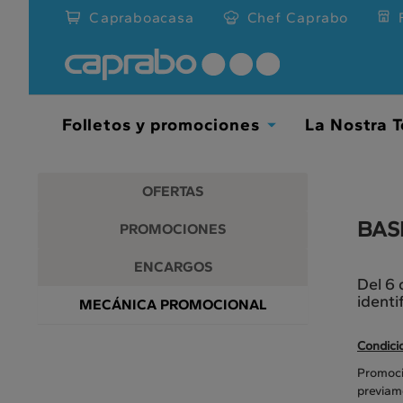
Promociones
Ir
Capraboacasa
Chef Caprabo
al
y
contenido
principal
descuentos
de
la
en
página
Folletos y promociones
La Nostra T
Toggle
nuestros
Dropdown
supermercados
OFERTAS
BAS
PROMOCIONES
ENCARGOS
Del 6 
identi
MECÁNICA PROMOCIONAL
Condici
Promoció
previam