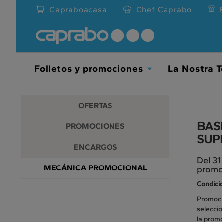
Promociones
Ir
Capraboacasa
Chef Caprabo
al
y
contenido
principal
descuentos
de
la
en
página
Folletos y promociones
La Nostra T
Toggle
nuestros
Dropdown
supermercados
OFERTAS
BAS
PROMOCIONES
SUP
ENCARGOS
Del 31
MECÁNICA PROMOCIONAL
promoc
Condici
Promoció
selecci
la prom