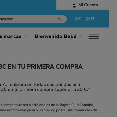
Mi Cuenta
Identifícate
|
CAT
CAST
¿Aún no tienes una cuenta digital?
s marcas
Bienvenido Bebé
Toggle
Empieza aquí
Toggle
Toggle
navigat
Dropdown
Dropdown
3€ EN TU PRIMERA COMPRA
.A. realizará en todas sus tiendas una
 3€ en tu primera compra superior a 20 €.”
clientes titulares o adicionales de la Tarjeta Club Caprabo,
na notificación push o un mailing postal, informándoles de