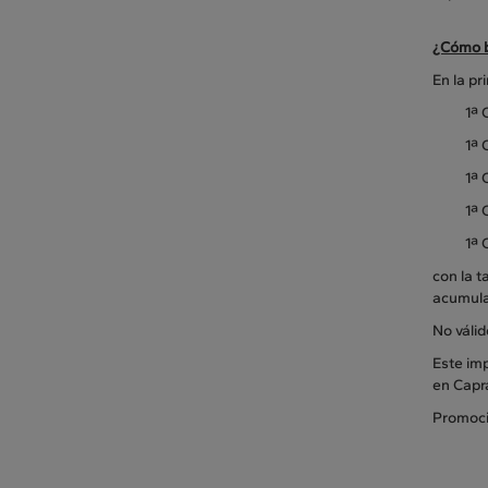
¿Cómo b
En la pr
1ª 
1ª 
1ª 
1ª 
1ª 
con la t
acumula
No váli
Este imp
en Capr
Promoci