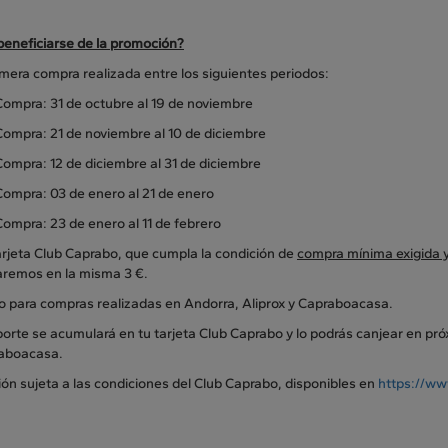
eneficiarse de la promoción?
imera compra realizada entre los siguientes periodos:
Compra: 31 de octubre al 19 de noviembre
Compra: 21 de noviembre al 10 de diciembre
Compra: 12 de diciembre al 31 de diciembre
Compra: 03 de enero al 21 de enero
Compra: 23 de enero al 11 de febrero
arjeta Club Caprabo, que cumpla la condición de
compra mínima exigida y
remos en la misma 3 €.
do para compras realizadas en Andorra, Aliprox y Capraboacasa.
orte se acumulará en tu tarjeta Club Caprabo y lo podrás canjear en pr
aboacasa.
ón sujeta a las condiciones del Club Caprabo, disponibles en
https://ww