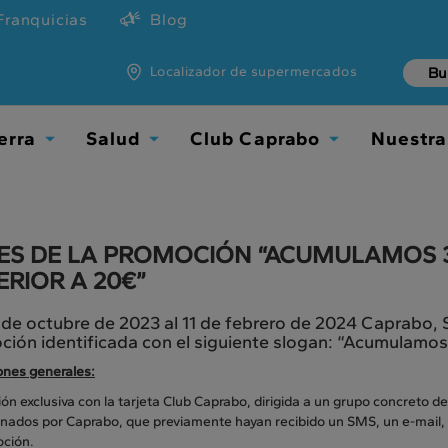
Franquicias
Blog
Localizador de supermercados
erra
Salud
Club Caprabo
Nuestra
Toggle
Toggle
Toggle
Dropdown
Dropdown
Dropdown
ES DE LA PROMOCIÓN “ACUMULAMOS 
ERIOR A 20€”
 de octubre de 2023 al 11 de febrero de 2024 Caprabo, S
ión identificada con el siguiente slogan: “Acumulamos
ones generales:
n exclusiva con la tarjeta Club Caprabo, dirigida a un grupo concreto de 
onados por Caprabo, que previamente hayan recibido un SMS, un e-mail, u
oción.