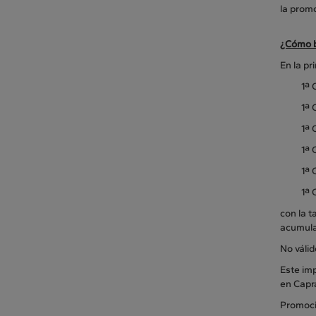
la prom
¿Cómo b
En la pr
1ª 
1ª 
1ª 
1ª 
1ª 
1ª 
con la t
acumula
No váli
Este imp
en Capr
Promoci