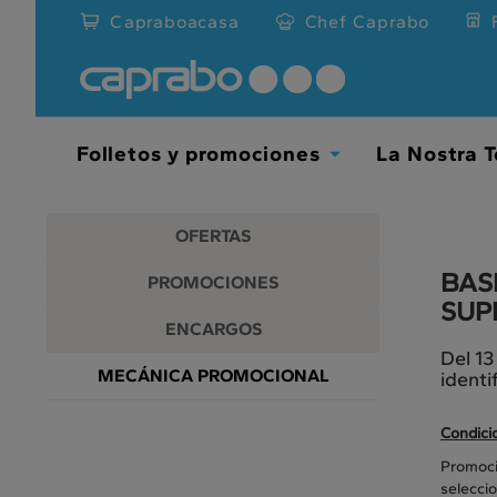
Promociones
Ir
Capraboacasa
Chef Caprabo
al
y
contenido
principal
descuentos
de
la
en
página
Folletos y promociones
La Nostra T
Toggle
nuestros
Dropdown
supermercados
OFERTAS
BAS
PROMOCIONES
SUP
ENCARGOS
Del 13
MECÁNICA PROMOCIONAL
identi
Condici
Promoció
selecci