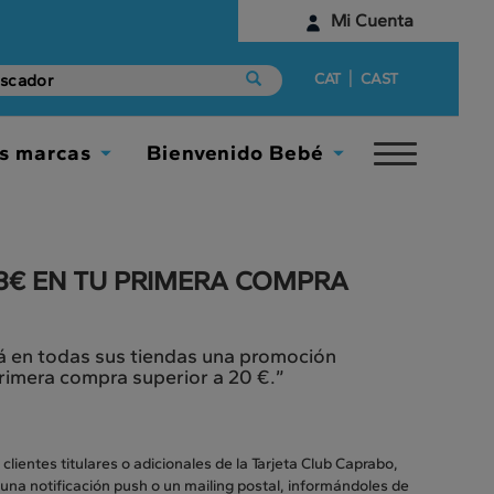
Mi Cuenta
Identifícate
|
CAT
CAST
¿Aún no tienes una cuenta digital?
s marcas
Bienvenido Bebé
Toggle
Empieza aquí
Toggle
Toggle
navigat
Dropdown
Dropdown
3€ EN TU PRIMERA COMPRA
ará en todas sus tiendas una promoción
primera compra superior a 20 €.”
clientes titulares o adicionales de la Tarjeta Club Caprabo,
na notificación push o un mailing postal, informándoles de