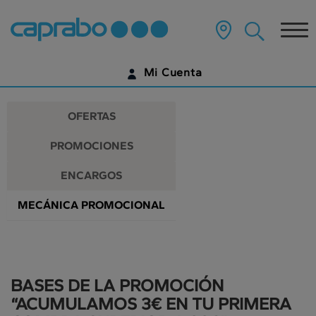
Promociones
Ir
al
Tog
y
contenido
principal
nav
descuentos
de
Mi Cuenta
la
en
página
IDENTIFÍCATE
nuestros
OFERTAS
supermercados
¿AÚN NO TIENES UNA CUENTA DIGITAL?
PROMOCIONES
EMPIEZA AQUÍ
ENCARGOS
MECÁNICA PROMOCIONAL
BASES DE LA PROMOCIÓN
“ACUMULAMOS 3€ EN TU PRIMERA