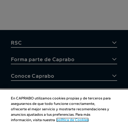
RSC
Forma parte de Caprabo
Conoce Caprabo
En CAPRABO utilizamos cookies propias y de terceros para
asegurarnos de que todo funcione correctamente,
Atención al cliente
ofrecerte el mejor servicio y mostrarte recomendaciones y
anuncios ajustados a tus preferencias. Para más
información, visita nuestra
política de Cookies