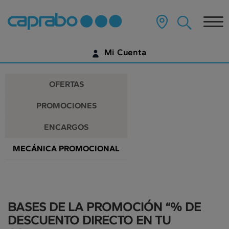
Promociones
Ir
al
Tog
y
contenido
principal
nav
descuentos
de
Mi Cuenta
la
en
página
IDENTIFÍCATE
nuestros
OFERTAS
supermercados
¿AÚN NO TIENES UNA CUENTA DIGITAL?
PROMOCIONES
EMPIEZA AQUÍ
ENCARGOS
MECÁNICA PROMOCIONAL
BASES DE LA PROMOCIÓN “% DE
DESCUENTO DIRECTO EN TU