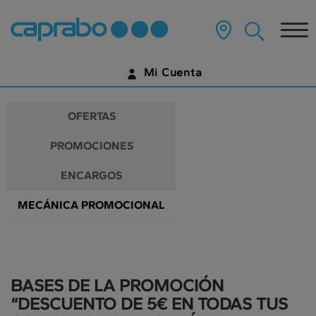
Promociones
Ir
al
Tog
y
contenido
principal
nav
descuentos
de
Mi Cuenta
la
en
página
IDENTIFÍCATE
nuestros
OFERTAS
supermercados
¿AÚN NO TIENES UNA CUENTA DIGITAL?
PROMOCIONES
EMPIEZA AQUÍ
ENCARGOS
MECÁNICA PROMOCIONAL
BASES DE LA PROMOCIÓN
“DESCUENTO DE 5€ EN TODAS TUS