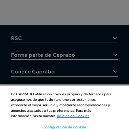
RSC
Forma parte de Caprabo
Conoce Caprabo
En CAPRABO utilizamos cookies propias y de terceros para
asegurarnos de que todo funcione correctamente,
Atención al cliente
ofrecerte el mejor servicio y mostrarte recomendaciones y
anuncios ajustados a tus preferencias. Para más
información, visita nuestra
política de Cookies
Configuración de cookies