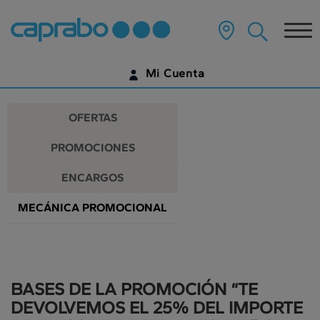
Promociones
Ir
al
Tog
y
contenido
principal
nav
descuentos
de
Mi Cuenta
la
en
página
IDENTIFÍCATE
nuestros
OFERTAS
supermercados
¿AÚN NO TIENES UNA CUENTA DIGITAL?
PROMOCIONES
EMPIEZA AQUÍ
ENCARGOS
MECÁNICA PROMOCIONAL
BASES DE LA PROMOCIÓN “TE
DEVOLVEMOS EL 25% DEL IMPORTE