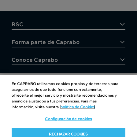
RSC
Forma parte de Caprabo
Conoce Caprabo
En CAPRABO utilizamos cookies propias y de terceros para
asegurarnos de que todo funcione correctamente,
Atención al cliente
ofrecerte el mejor servicio y mostrarte recomendaciones y
anuncios ajustados a tus preferencias. Para más
información, visita nuestra
política de Cookies
Configuración de cookies
Atención al cliente
|
Copyright
|
Política de cookies
|
Aviso
RECHAZAR COOKIES