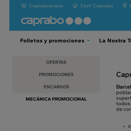
Promociones
Ir
Capraboacasa
Chef Caprabo
al
y
contenido
principal
descuentos
de
la
en
página
Folletos y promociones
La Nostra T
Toggle
nuestros
Dropdown
supermercados
OFERTAS
Capr
PROMOCIONES
Barcel
ENCARGOS
poblac
superf
MECÁNICA PROMOCIONAL
todos 
de co
E