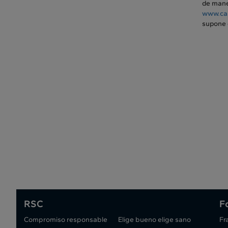
de maner
www.ca
supone 
RSC
F
Compromiso responsable
Elige bueno elige sano
Fr