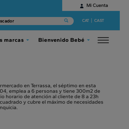
Mi Cuenta
Identifícate
|
CAT
CAST
¿Aún no tienes una cuenta digital?
s marcas
Bienvenido Bebé
Toggle
Empieza aquí
Toggle
Toggle
navigat
Dropdown
Dropdown
mercado en Terrassa, el séptimo en esta
 204, emplea a 6 personas y tiene 300m2 de
o horario de atención al cliente de 8 a 23h
o cuadrado y cubre el máximo de necesidades
nquicia.