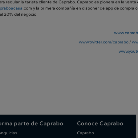
a regular la tarjeta cliente de Caprabo. Caprabo es pionera en la venta 
praboacasa
.com y la primera compañía en disponer de app de compra c
el 20% del negocio.
www.caprab
www.twitter.com/caprabo
/
ww
www.yout
orma parte de Caprabo
Conoce Caprabo
anquicias
Caprabo