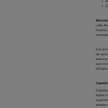
A
C
Barcelon
calle A
horario 
necesid
Con el m
de nece
avanzar 
que no t
d’Onyar,
Caprab
Caprabo
tejido u
superme
amplia 