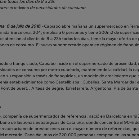
bre todos los días de 8 a 23h
ubre el máximo de necesidades de consumo
a, 6 de julio de 2016.-
Caprabo abre mañana un supermercado en Terrassa
venida Barcelona, 204, emplea a 6 personas y tiene 300m2 de superficie
de atención al cliente de 8 a 23h todos los días, tiene la mayor oferta 
ades de consumo. El nuevo supermercado opera en régimen de franquic
odelo franquiciado, Caprabo incide en el supermercado de proximidad, in
sidades de consumo por metro cuadrado, manteniendo la calidad, la cap
en su expansión a través de franquicias, un modelo de crecimiento que 
enía establecimientos como Castellbisbal, Cubelles, Santa Margarida i el
 Pont de Suert, , Artesa de Segre, Torrefarrera, Argentona, Pla de Santa
o
, compañía de supermercados de referencia, nació en Barcelona en 195
rbano de las zonas estratégicas de Cataluña, donde concentra el 90% de
rcado urbano de prestaciones con el mayor número de referencias, que 
del mercado. Cada día, más de 220.000 personas compran en los super