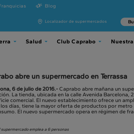
Franquicias
Blog
Localizador de supermercados
erra
Salud
Club Caprabo
Nuestra
Toggle
Toggle
Toggle
Dropdown
Dropdown
Dropdown
abo abre un supermercado en Terrassa
ona, 6 de julio de 2016.-
Caprabo abre mañana un super
ión. La tienda, ubicada en la calle Avenida Barcelona,
icie comercial. El nuevo establecimiento ofrece un ampli
los días, tiene la mayor oferta de productos por metr
nsumo. El nuevo supermercado opera en régimen de fra
l supermercado emplea a 6 personas