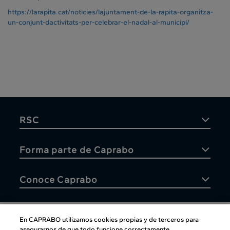
https://larapita.cat/noticies/
lajuntament-de-la-rapita-
organitza-
un-conjunt-
dactivitats-per-celebrar-el-
nadal-al-municipi/
RSC
Forma parte de Caprabo
Conoce Caprabo
En CAPRABO utilizamos cookies propias y de terceros para
asegurarnos de que todo funcione correctamente,