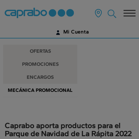
Promociones
Ir
al
Tog
y
contenido
principal
nav
descuentos
de
Mi Cuenta
la
en
página
IDENTIFÍCATE
nuestros
OFERTAS
supermercados
¿AÚN NO TIENES UNA CUENTA DIGITAL?
PROMOCIONES
EMPIEZA AQUÍ
ENCARGOS
MECÁNICA PROMOCIONAL
Caprabo aporta productos para el
Parque de Navidad de La Rápita 2022