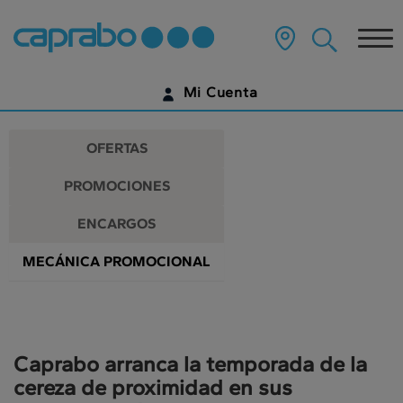
Promociones
Ir
al
Tog
y
contenido
principal
nav
descuentos
de
Mi Cuenta
la
en
página
IDENTIFÍCATE
nuestros
OFERTAS
supermercados
¿AÚN NO TIENES UNA CUENTA DIGITAL?
PROMOCIONES
EMPIEZA AQUÍ
ENCARGOS
MECÁNICA PROMOCIONAL
Caprabo arranca la temporada de la
cereza de proximidad en sus