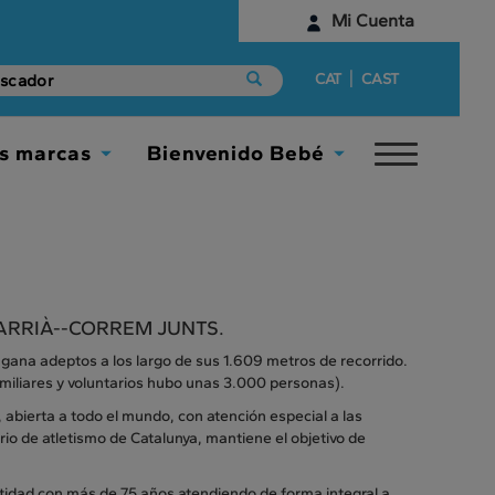
Mi Cuenta
Identifícate
|
CAT
CAST
¿Aún no tienes una cuenta digital?
s marcas
Bienvenido Bebé
Toggle
Empieza aquí
Toggle
Toggle
navigat
Dropdown
Dropdown
DE SARRIÀ--CORREM JUNTS.
 gana adeptos a los largo de sus 1.609 metros de recorrido.
miliares y voluntarios hubo unas 3.000 personas).
, abierta a todo el mundo, con atención especial a las
rio de atletismo de Catalunya, mantiene el objetivo de
ntidad con más de 75 años atendiendo de forma integral a