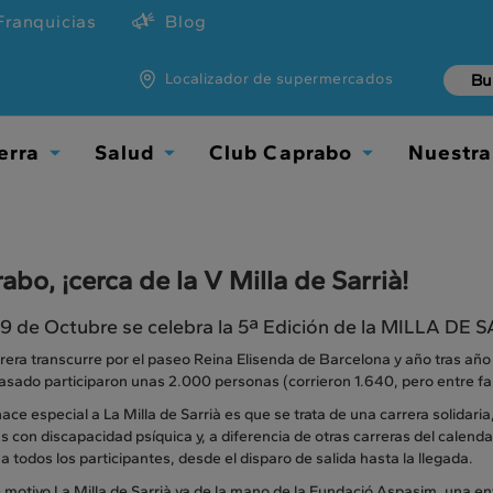
Franquicias
Blog
Localizador de supermercados
erra
Salud
Club Caprabo
Nuestra
Toggle
Toggle
Toggle
Dropdown
Dropdown
Dropdown
abo, ¡cerca de la V Milla de Sarrià!
29 de Octubre se celebra la 5ª Edición de la MILLA 
rera transcurre por el paseo Reina Elisenda de Barcelona y año tras año
pasado participaron unas 2.000 personas (corrieron 1.640, pero entre fa
ace especial a La Milla de Sarrià es que se trata de una carrera solidaria
 con discapacidad psíquica y, a diferencia de otras carreras del calenda
 a todos los participantes, desde el disparo de salida hasta la llegada.
 motivo La Milla de Sarrià va de la mano de la Fundació Aspasim, una e