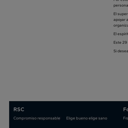
personas
El super
apoyar 
organiza
El espír
Este 29
Si dese
RSC
F
Compromiso responsable
Elige bueno elige sano
Fr