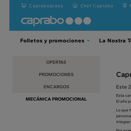
Promociones
Ir
Capraboacasa
Chef Caprabo
al
y
contenido
principal
descuentos
de
la
en
página
Folletos y promociones
La Nostra T
Toggle
nuestros
Dropdown
supermercados
OFERTAS
Capr
PROMOCIONES
Este 
ENCARGOS
Esta car
MECÁNICA PROMOCIONAL
El año 
Lo que h
personas
integrar
Por este