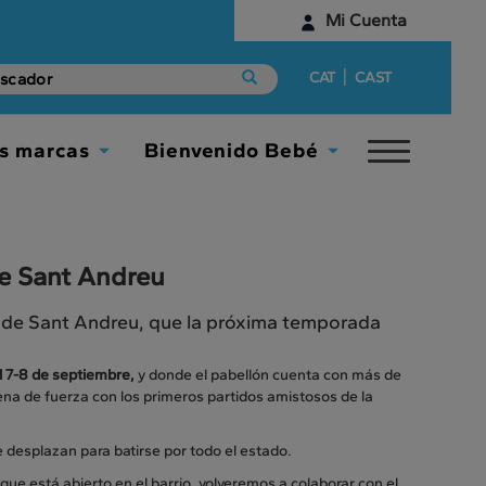
Mi Cuenta
Identifícate
|
CAT
CAST
¿Aún no tienes una cuenta digital?
s marcas
Bienvenido Bebé
Toggle
Empieza aquí
Toggle
Toggle
navigat
Dropdown
Dropdown
de Sant Andreu
to de Sant Andreu, que la próxima temporada
 7-8 de septiembre,
y donde el pabellón cuenta con más de
ena de fuerza con los primeros partidos amistosos de la
e desplazan para batirse por todo el estado.
e está abierto en el barrio, volveremos a colaborar con el