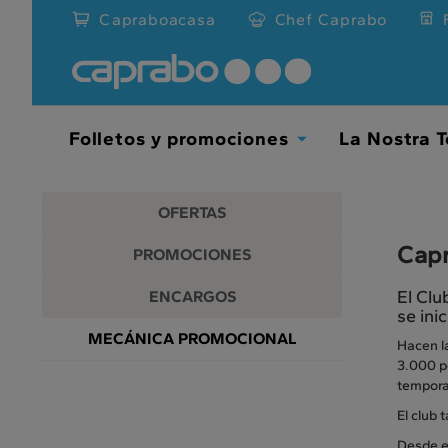
Promociones
Ir
Capraboacasa
Chef Caprabo
al
y
contenido
principal
descuentos
de
la
en
página
Folletos y promociones
La Nostra T
Toggle
nuestros
Dropdown
supermercados
OFERTAS
Capr
PROMOCIONES
El Clu
ENCARGOS
se ini
MECÁNICA PROMOCIONAL
Hacen l
3.000 pe
temporad
El club 
Desde el