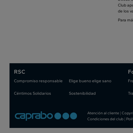
Club apo
de los v
Para má
RSC
F
Compromiso responsable
Elige bueno elige sano
Fr
Céntimos Solidarios
Sostenibilidad
Tr
Atención al cliente
|
Copyr
Condiciones del club
|
Pol