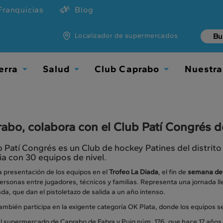
Franquicias
Blog
Localizador de supermercados
erra
Salud
Club Caprabo
Nuestra
Toggle
Toggle
Toggle
Dropdown
Dropdown
Dropdown
abo, colabora con el Club Patí Congrés 
b Patí Congrés es un Club de hockey Patines del distri
cia con 30 equipos de nivel.
a presentación de los equipos en el
Trofeo La Diada
, el fin de
semana del
rsonas entre jugadores, técnicos y familias. Representa una jornada ll
a, que dan el pistoletazo de salida a un año intenso.
también participa en la exigente categoría OK Plata, donde los equipos s
 supermercado de Caprabo de Fabra y Puig núm. 176, que hace 17 años qu