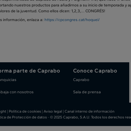
rtando nuestros productos para añadirnos a su inicio de temporada y apo
alores de la juventud. Como ellos dicen: 1,2,3,... CONGRÉS!
s información, enlaza a:
https://cpcongres.cat/hoquei/
orma parte de Caprabo
Conoce Caprabo
anquicias
Caprabo
abaja con nosotros
Sala de prensa
ight
|
Política de cookies
|
Aviso legal
|
Canal interno de información
ítica de Protección de datos
-
© 2025 Caprabo, S.A.U. Todos los derechos re