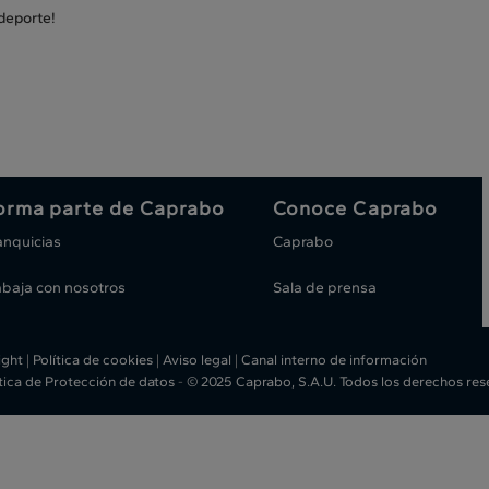
 deporte!
orma parte de Caprabo
Conoce Caprabo
anquicias
Caprabo
abaja con nosotros
Sala de prensa
ight
|
Política de cookies
|
Aviso legal
|
Canal interno de información
ítica de Protección de datos
-
© 2025 Caprabo, S.A.U. Todos los derechos re