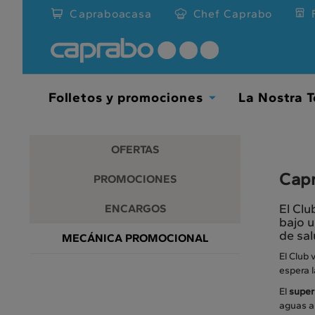
Promociones
Ir
Capraboacasa
Chef Caprabo
al
y
contenido
principal
descuentos
de
la
en
página
Folletos y promociones
La Nostra T
Toggle
nuestros
Dropdown
supermercados
OFERTAS
Capr
PROMOCIONES
El Clu
ENCARGOS
bajo u
de sa
MECÁNICA PROMOCIONAL
El Club 
espera 
El
super
aguas a 