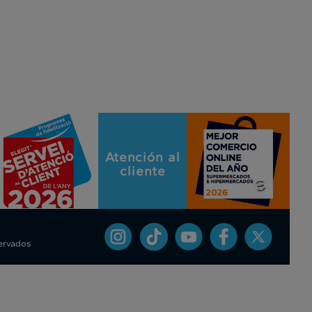
Atención al
cliente
servados