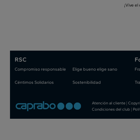
¡Vive el
RSC
F
Compromiso responsable
Elige bueno elige sano
Fr
Céntimos Solidarios
Sostenibilidad
Tr
Atención al cliente
|
Copyr
Condiciones del club
|
Pol