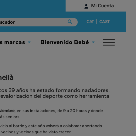
Mi Cuenta
Identifícate
|
CAT
CAST
¿Aún no tienes una cuenta digital?
s marcas
Bienvenido Bebé
Toggle
Empieza aquí
Toggle
Toggle
navigat
Dropdown
Dropdown
ellà
estos 39 años ha estado formando nadadores,
revalorización del deporte como herramienta
oviembre
, en sus instalaciones, de 9 a 20 horas y donde
ás seniors.
icio al barrio y este año volverá a colaborar aportando
 vecinos y vecinas que ha visto crecer.