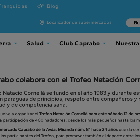
Franquicias
Blog
Localizador de supermercados
erra
Salud
Club Caprabo
Nuestra
Toggle
Toggle
Toggle
Dropdown
Dropdown
Dropdown
abo colabora con el Trofeo Natación Corn
b Natació Cornellà se fundó en el año 1983 y durante 
n paraguas de principios, respeto entre compañeros y 
lud y de competencia sana.
vuelve a organizar el
Trofeo Natación Cornellà para este sábado 12 de n
la participación de 400 nadadores, desde los más pequeños hasta los m
mercado Caprabo de la Avda. Miranda núm. 81 hace 24 años
que da serv
los participantes del Trofeo, para promover también el deporte entre los