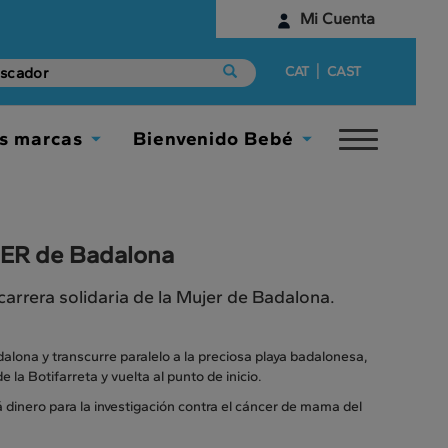
Mi Cuenta
Identifícate
|
CAT
CAST
¿Aún no tienes una cuenta digital?
s marcas
Bienvenido Bebé
Toggle
Empieza aquí
Toggle
Toggle
navigat
Dropdown
Dropdown
JER de Badalona
 carrera solidaria de la Mujer de Badalona.
dalona y transcurre paralelo a la preciosa playa badalonesa,
 la Botifarreta y vuelta al punto de inicio.
 dinero para la investigación contra el cáncer de mama del