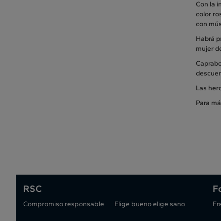
Con la i
color ro
con mús
Habrá pr
mujer de
Caprabo
descuent
Las her
Para má
RSC
F
Compromiso responsable
Elige bueno elige sano
Fr