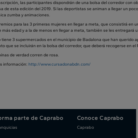
nscripción, las participantes dispondrán de una bolsa del corredor con 
sa de esta edición del 2019. Si las deportistas se animan a llegar un p
ica zumba y animaciones.
emios para las 3 primeras mujeres en llegar a meta, que consistirá en u
 más edad y a la de menos en llegar a meta, también se les entregará u
 tiene 3 supermercados en el municipio de Badalona que han querido ap
o que se incluirán en la bolsa del corredor, que deberá recogerse en el 
oínas de verdad corren de rosa.
s información:
http://www.cursadonabdn.com/
orma parte de Caprabo
Conoce Caprabo
anquicias
Caprabo