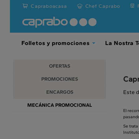
Promociones
Ir
Capraboacasa
Chef Caprabo
al
y
contenido
principal
descuentos
de
la
en
página
Folletos y promociones
La Nostra T
Toggle
nuestros
Dropdown
supermercados
OFERTAS
Capr
PROMOCIONES
Este d
ENCARGOS
MECÁNICA PROMOCIONAL
El recor
pasando 
Se trata
Institut