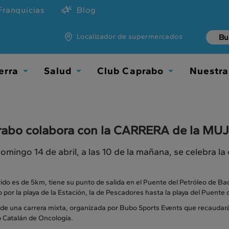
Franquicias
Blog
Localizador de supermercados
erra
Salud
Club Caprabo
Nuestra
Toggle
Toggle
Toggle
Dropdown
Dropdown
Dropdown
abo colabora con la CARRERA de la MU
omingo 14 de abril, a las 10 de la mañana, se celebra la
rido es de 5km, tiene su punto de salida en el Puente del Petróleo de Ba
por la playa de la Estación, la de Pescadores hasta la playa del Puente de
 de una carrera mixta, organizada por Bubo Sports Events que recaudará
o Catalán de Oncología.