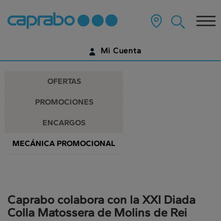
Promociones
Ir
al
Tog
y
contenido
principal
nav
descuentos
de
Mi Cuenta
la
en
página
IDENTIFÍCATE
nuestros
OFERTAS
supermercados
¿AÚN NO TIENES UNA CUENTA DIGITAL?
PROMOCIONES
EMPIEZA AQUÍ
ENCARGOS
MECÁNICA PROMOCIONAL
Caprabo colabora con la XXI Diada
Colla Matossera de Molins de Rei