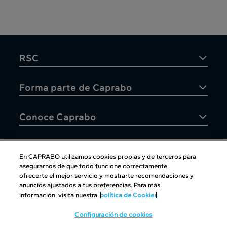
RSC
Forma parte de Caprabo
Conoce Caprabo
En CAPRABO utilizamos cookies propias y de terceros para
asegurarnos de que todo funcione correctamente,
Atención al cliente
ofrecerte el mejor servicio y mostrarte recomendaciones y
anuncios ajustados a tus preferencias. Para más
información, visita nuestra
política de Cookies
Configuración de cookies