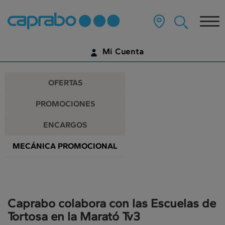
Promociones
Ir
al
Tog
y
contenido
principal
nav
descuentos
de
Mi Cuenta
la
en
página
IDENTIFÍCATE
nuestros
OFERTAS
supermercados
¿AÚN NO TIENES UNA CUENTA DIGITAL?
PROMOCIONES
EMPIEZA AQUÍ
ENCARGOS
MECÁNICA PROMOCIONAL
Caprabo colabora con las Escuelas de
Tortosa en la Marató Tv3