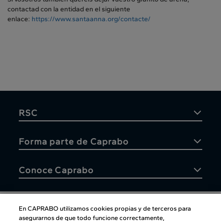
contactad con la entidad en el siguiente
enlace:
https://www.santaanna.org/
contacte/
RSC
Forma parte de Caprabo
Conoce Caprabo
En CAPRABO utilizamos cookies propias y de terceros para
asegurarnos de que todo funcione correctamente,
Atención al cliente