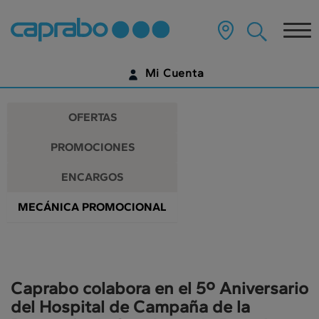
Promociones
Ir
al
Tog
y
contenido
principal
nav
descuentos
de
Mi Cuenta
la
en
página
IDENTIFÍCATE
nuestros
OFERTAS
supermercados
¿AÚN NO TIENES UNA CUENTA DIGITAL?
PROMOCIONES
EMPIEZA AQUÍ
ENCARGOS
MECÁNICA PROMOCIONAL
Caprabo colabora en el 5º Aniversario
del Hospital de Campaña de la