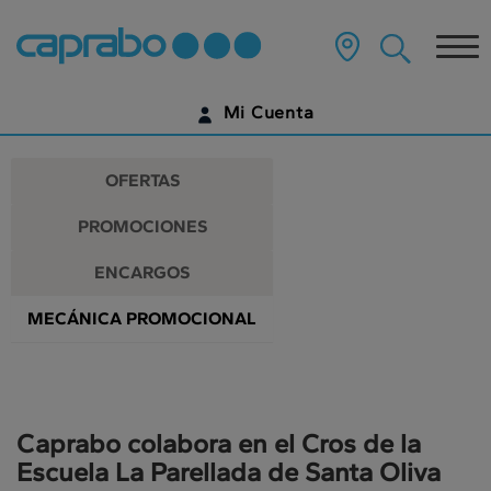
Promociones
Ir
al
Tog
y
contenido
principal
nav
descuentos
de
Mi Cuenta
la
en
página
IDENTIFÍCATE
nuestros
OFERTAS
supermercados
¿AÚN NO TIENES UNA CUENTA DIGITAL?
PROMOCIONES
EMPIEZA AQUÍ
ENCARGOS
MECÁNICA PROMOCIONAL
Caprabo colabora en el Cros de la
Escuela La Parellada de Santa Oliva