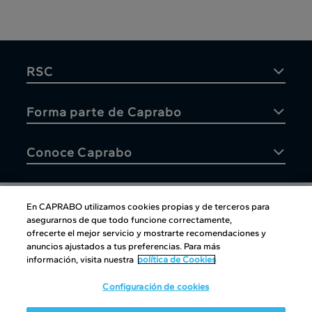
RSC
Forma parte de Caprabo
Conoce Caprabo
En CAPRABO utilizamos cookies propias y de terceros para
asegurarnos de que todo funcione correctamente,
Atención al cliente
ofrecerte el mejor servicio y mostrarte recomendaciones y
anuncios ajustados a tus preferencias. Para más
información, visita nuestra
política de Cookies
Configuración de cookies