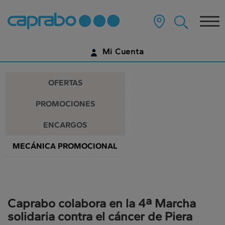
Promociones
Ir
al
Tog
y
contenido
principal
nav
descuentos
de
Mi Cuenta
la
en
página
IDENTIFÍCATE
nuestros
OFERTAS
supermercados
¿AÚN NO TIENES UNA CUENTA DIGITAL?
PROMOCIONES
EMPIEZA AQUÍ
ENCARGOS
MECÁNICA PROMOCIONAL
Caprabo colabora en la 4ª Marcha
solidaria contra el cáncer de Piera