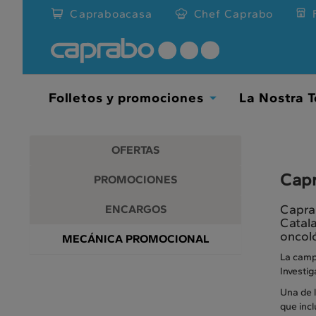
Promociones
Ir
Capraboacasa
Chef Caprabo
al
y
contenido
principal
descuentos
de
la
en
página
Folletos y promociones
La Nostra T
Toggle
nuestros
Dropdown
supermercados
OFERTAS
Capr
PROMOCIONES
Capra
ENCARGOS
Catala
oncol
MECÁNICA PROMOCIONAL
La camp
Investig
Una de l
que incl