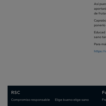
Así pues
aportará
de frut
Caprabo
ponerlo 
Educad 
sano tam
Para má
https:/
RSC
F
Compromiso responsable
Elige bueno elige sano
Fr