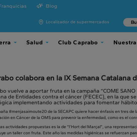
Franquicias
Blog
Localizador de supermercados
erra
Salud
Club Caprabo
Nuestra
Toggle
Toggle
Toggle
Dropdown
Dropdown
Dropdown
abo colabora en la IX Semana Catalana d
bo vuelve a aportar fruta en la campaña “COME SANO
na de Entidades contra el cáncer (FECEC), en la que s
ógica implementando actividades para fomentar hábito
aña #menjasaimoute20 de la SECAPC quiere hacer énfasis en tres de l
ación en Cáncer de la OMS para prevenir la enfermedad, como es el cons
as actividades propuestas es la de “l’Hort del Marçal”, una representaci
uye un taller con fruta. Este año las medidas higiénicas se refuerzan pa