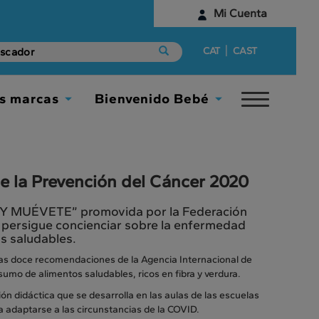
Mi Cuenta
Identifícate
|
CAT
CAST
¿Aún no tienes una cuenta digital?
s marcas
Bienvenido Bebé
Toggle
Empieza aquí
Toggle
Toggle
navigat
Dropdown
Dropdown
e la Prevención del Cáncer 2020
 Y MUÉVETE” promovida por la Federación
e persigue concienciar sobre la enfermedad
s saludables.
as doce recomendaciones de la Agencia Internacional de
umo de alimentos saludables, ricos en fibra y verdura.
ón didáctica que se desarrolla en las aulas de las escuelas
ra adaptarse a las circunstancias de la COVID.