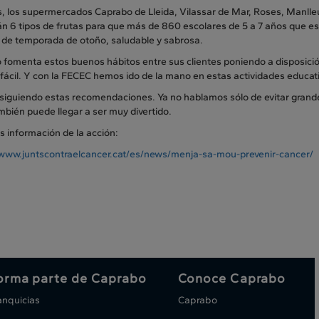
, los supermercados Caprabo de Lleida, Vilassar de Mar, Roses, Manlleu, 
n 6 tipos de frutas para que más de 860 escolares de 5 a 7 años que es
a de temporada de otoño, saludable y sabrosa.
 fomenta estos buenos hábitos entre sus clientes poniendo a disposició
fácil. Y con la FECEC hemos ido de la mano en estas actividades educat
siguiendo estas recomendaciones. Ya no hablamos sólo de evitar grandes
bién puede llegar a ser muy divertido.
s información de la acción:
/www.
juntscontraelcancer.cat/es/
news/menja-sa-mou-prevenir-
cancer/
orma parte de Caprabo
Conoce Caprabo
anquicias
Caprabo