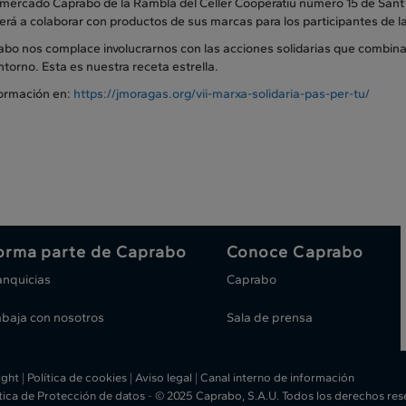
rmercado Caprabo de la Rambla del Celler Cooperatiu número 15 de Sant 
erá a colaborar con productos de sus marcas para los participantes de 
bo nos complace involucrarnos con las acciones solidarias que combinan 
ntorno. Esta es nuestra receta estrella.
ormación en:
https://jmoragas.org/vii-marxa-solidaria-pas-per-tu/
orma parte de Caprabo
Conoce Caprabo
anquicias
Caprabo
abaja con nosotros
Sala de prensa
ight
|
Política de cookies
|
Aviso legal
|
Canal interno de información
ítica de Protección de datos
-
© 2025 Caprabo, S.A.U. Todos los derechos re