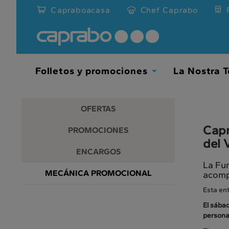
Promociones
Ir
Capraboacasa
Chef Caprabo
al
y
contenido
principal
descuentos
de
la
en
página
Folletos y promociones
La Nostra T
Toggle
nuestros
Dropdown
supermercados
OFERTAS
Capr
PROMOCIONES
del 
ENCARGOS
La Fun
MECÁNICA PROMOCIONAL
acomp
Esta ent
El
sábad
personas