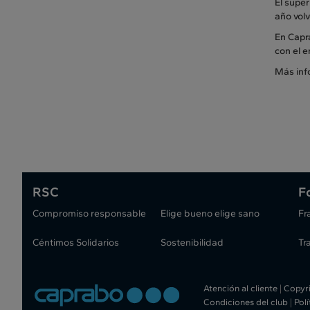
El supe
año volv
En Capra
con el e
Más inf
RSC
F
Compromiso responsable
Elige bueno elige sano
Fr
Céntimos Solidarios
Sostenibilidad
Tr
Atención al cliente
|
Copyr
Condiciones del club
|
Pol