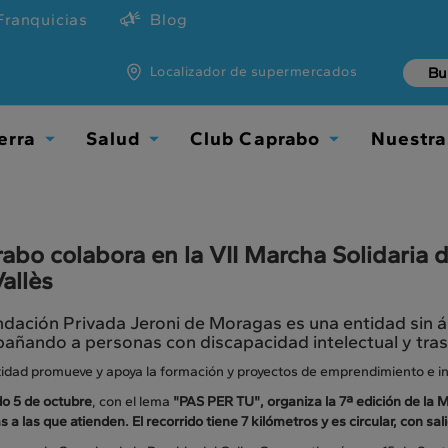
Franquicias
Blog
Localizador de supermercados
erra
Salud
Club Caprabo
Nuestra
Toggle
Toggle
Toggle
Dropdown
Dropdown
Dropdown
abo colabora en la VII Marcha Solidaria 
Vallès
dación Privada Jeroni de Moragas es una entidad sin á
añando a personas con discapacidad intelectual y tras
idad promueve y apoya la formación y proyectos de emprendimiento e ins
o 5 de octubre
, con el lema
"PAS PER TU", organiza la 7ª edición de la 
 a las que atienden. El recorrido tiene 7 kilómetros y es circular, con sa