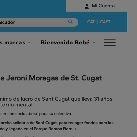
Mi Cuenta
Identifícate
|
CAT
CAST
¿Aún no tienes una cuenta digital?
s marcas
Bienvenido Bebé
Toggle
Empieza aquí
Toggle
Toggle
navigat
Dropdown
Dropdown
de Jeroni Moragas de St. Cugat
nimo de lucro de Sant Cugat que lleva 31 años
torno mental.
erción sociolaboral para su colectivo.
Marcha solidaria de Sant Cugat, para recoger fondos para las
lida y llegada en el Parque Ramon Barnils.