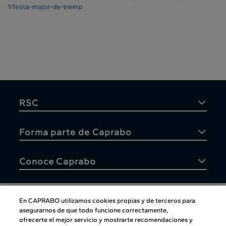
1/festa-major-de-tremp
RSC
Forma parte de Caprabo
Conoce Caprabo
En CAPRABO utilizamos cookies propias y de terceros para
asegurarnos de que todo funcione correctamente,
Atención al cliente
ofrecerte el mejor servicio y mostrarte recomendaciones y