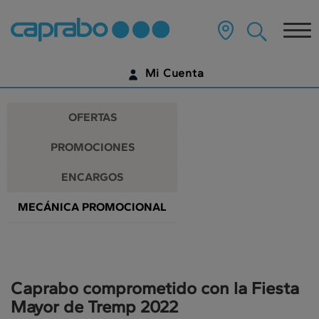
Promociones
Ir
al
Tog
y
contenido
principal
nav
descuentos
de
Mi Cuenta
la
en
página
IDENTIFÍCATE
nuestros
OFERTAS
supermercados
¿AÚN NO TIENES UNA CUENTA DIGITAL?
PROMOCIONES
EMPIEZA AQUÍ
ENCARGOS
MECÁNICA PROMOCIONAL
Caprabo comprometido con la Fiesta
Mayor de Tremp 2022