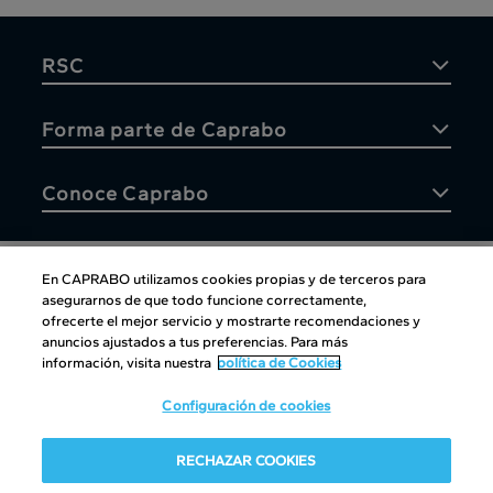
RSC
Forma parte de Caprabo
Conoce Caprabo
En CAPRABO utilizamos cookies propias y de terceros para
asegurarnos de que todo funcione correctamente,
Atención al cliente
ofrecerte el mejor servicio y mostrarte recomendaciones y
anuncios ajustados a tus preferencias. Para más
información, visita nuestra
política de Cookies
Configuración de cookies
Atención al cliente
|
Copyright
|
Política de cookies
|
Aviso
RECHAZAR COOKIES
legal
|
Canal interno de información