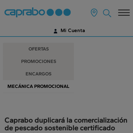
Promociones
Ir
al
Tog
y
contenido
principal
nav
descuentos
de
Mi Cuenta
la
en
página
IDENTIFÍCATE
nuestros
OFERTAS
supermercados
¿AÚN NO TIENES UNA CUENTA DIGITAL?
PROMOCIONES
EMPIEZA AQUÍ
ENCARGOS
MECÁNICA PROMOCIONAL
Caprabo duplicará la comercialización
de pescado sostenible certificado