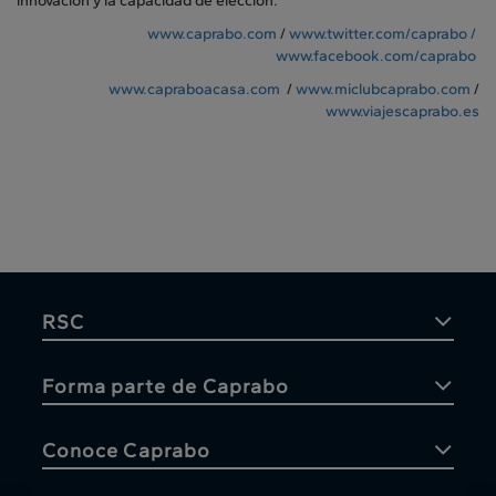
innovación y la capacidad de elección.
www.caprabo.com
/
www.twitter.com/caprabo /
www.facebook.com/caprabo
www.capraboacasa.com
/
www.miclubcaprabo.com
/
www.viajescaprabo.es
RSC
Forma parte de Caprabo
Conoce Caprabo