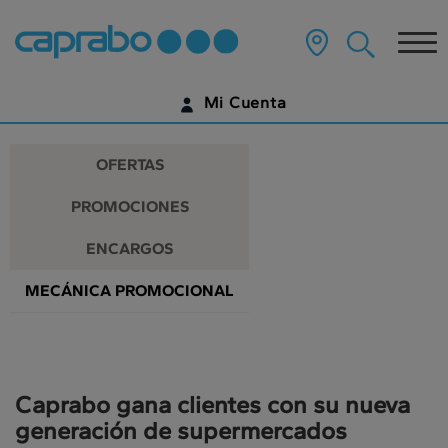
Promociones
Ir
al
Tog
y
contenido
principal
nav
descuentos
de
Mi Cuenta
la
en
página
IDENTIFÍCATE
nuestros
OFERTAS
supermercados
¿AÚN NO TIENES UNA CUENTA DIGITAL?
PROMOCIONES
EMPIEZA AQUÍ
ENCARGOS
MECÁNICA PROMOCIONAL
Caprabo gana clientes con su nueva
generación de supermercados