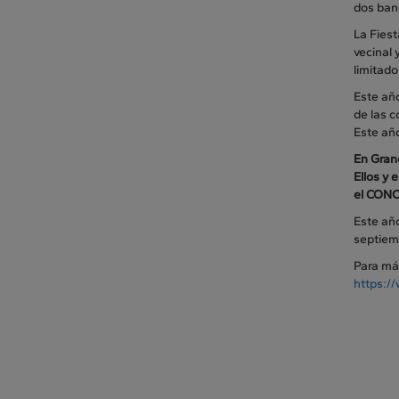
dos ban
La Fies
vecinal 
limitado
Este año
de las c
Este año
En Grano
Ellos y
el CON
Este año
septiem
Para más
https:/