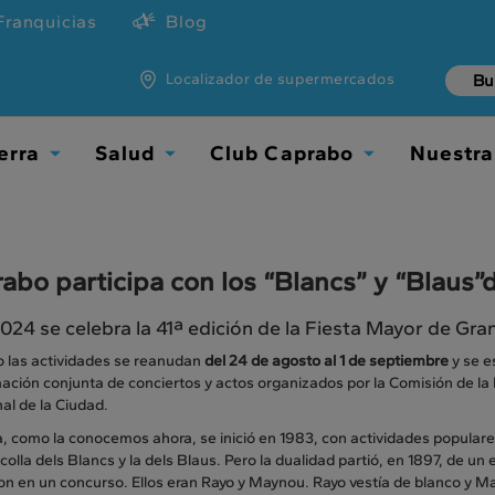
Franquicias
Blog
Localizador de supermercados
erra
Salud
Club Caprabo
Nuestra
Toggle
Toggle
Toggle
Dropdown
Dropdown
Dropdown
abo participa con los “Blancs” y “Blaus”d
024 se celebra la 41ª edición de la Fiesta Mayor de Gran
o las actividades se reanudan
del 24 de agosto al 1 de septiembre
y se e
ción conjunta de conciertos y actos organizados por la Comisión de la F
nal de la Ciudad.
a, como la conocemos ahora, se inició en 1983, con actividades popular
 colla dels Blancs y la dels Blaus. Pero la dualidad partió, en 1897, de u
n en un concurso. Ellos eran Rayo y Maynou. Rayo vestía de blanco y May