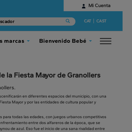
Mi Cuenta
Identifícate
|
CAT
CAST
¿Aún no tienes una cuenta digital?
s marcas
Bienvenido Bebé
Toggle
Empieza aquí
Toggle
Toggle
navigat
Dropdown
Dropdown
e la Fiesta Mayor de Granollers
ollers.
scenificarán en diferentes espacios del municipio, con una
iesta Mayor y por las entidades de cultura popular y
es para todas las edades, con juegos urbanos competitivos
n enfrentamiento entre dos alfareros de la época, que se
nou de azul. Eso fue el inicio de una sana rivalidad entre