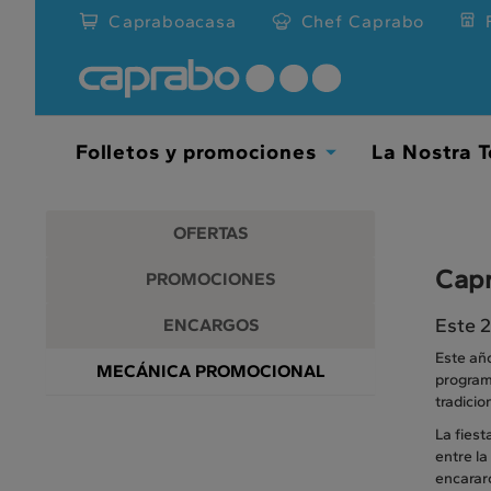
Promociones
Ir
Capraboacasa
Chef Caprabo
al
y
contenido
principal
descuentos
de
la
en
página
Folletos y promociones
La Nostra T
Toggle
nuestros
Dropdown
supermercados
OFERTAS
Capr
PROMOCIONES
Este 2
ENCARGOS
Este añ
MECÁNICA PROMOCIONAL
programa
tradicio
La fiest
entre la
encararo