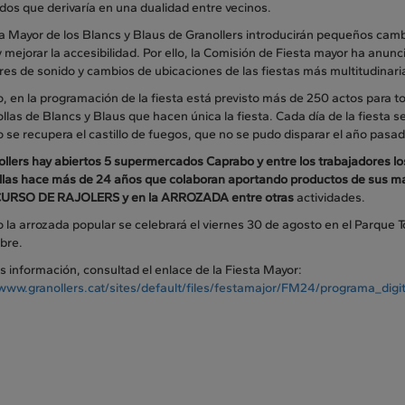
dos que derivaría en una dualidad entre vecinos.
ta Mayor de los Blancs y Blaus de Granollers introducirán pequeños cam
y mejorar la accesibilidad. Por ello, la Comisión de Fiesta mayor ha anun
res de sonido y cambios de ubicaciones de las fiestas más multitudinari
, en la programación de la fiesta está previsto más de 250 actos para to
ollas de Blancs y Blaus que hacen única la fiesta. Cada día de la fiesta s
 se recupera el castillo de fuegos, que no se pudo disparar el año pasa
llers hay abiertos 5 supermercados Caprabo y entre los trabajadores lo
 ellas hace más de 24 años que colaboran aportando productos de sus mar
CURSO DE RAJOLERS y en la ARROZADA entre otras
actividades.
 la arrozada popular se celebrará el viernes 30 de agosto en el Parque To
bre.
 información, consultad el enlace de la Fiesta Mayor:
/www.granollers.cat/sites/default/files/festamajor/FM24/programa_digit