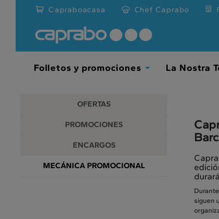
Promociones
Ir
Capraboacasa
Chef Caprabo
al
y
contenido
principal
descuentos
de
la
en
página
Folletos y promociones
La Nostra T
Toggle
nuestros
Dropdown
supermercados
OFERTAS
Capr
PROMOCIONES
Barc
ENCARGOS
Caprab
MECÁNICA PROMOCIONAL
edici
durará
Durante
siguen u
organiza