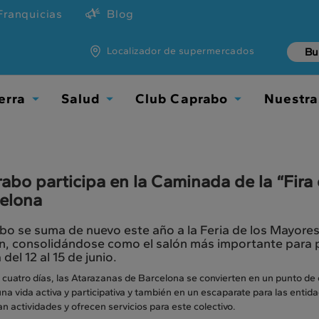
Franquicias
Blog
Localizador de supermercados
erra
Salud
Club Caprabo
Nuestra
Toggle
Toggle
Toggle
Dropdown
Dropdown
Dropdown
abo participa en la Caminada de la “Fira
elona
o se suma de nuevo este año a la Feria de los Mayores
ón, consolidándose como el salón más importante para 
 del 12 al 15 de junio.
 cuatro días, las Atarazanas de Barcelona se convierten en un punto de
na vida activa y participativa y también en un escaparate para las enti
n actividades y ofrecen servicios para este colectivo.