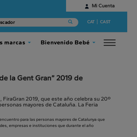
Mi Cuenta
Identifícate
|
CAT
CAST
¿Aún no tienes una cuenta digital?
s marcas
Bienvenido Bebé
Toggle
Empieza aquí
Toggle
Toggle
navigat
Dropdown
Dropdown
 de la Gent Gran” 2019 de
, FiraGran 2019, que este año celebra su 20º
personas mayores de Cataluña. La Feria
 encuentro para las personas mayores de Catalunya que
dades, empresas e instituciones que durante el año