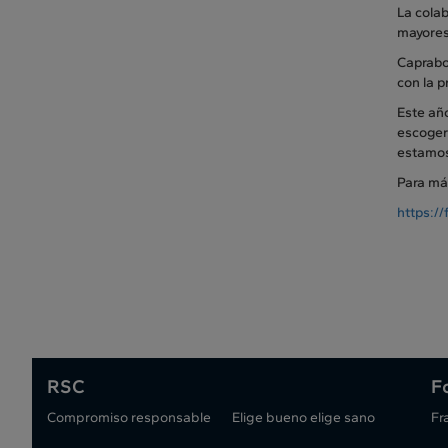
La colab
mayores 
Caprabo
con la p
Este año
escoger
estamos
Para má
https:/
RSC
F
Compromiso responsable
Elige bueno elige sano
Fr