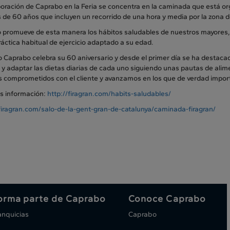
oración de Caprabo en la Feria se concentra en la caminada que está org
de 60 años que incluyen un recorrido de una hora y media por la zona de
 promueve de esta manera los hábitos saludables de nuestros mayores, 
ráctica habitual de ejercicio adaptado a su edad.
 Caprabo celebra su 60 aniversario y desde el primer día se ha destaca
 y adaptar las dietas diarias de cada uno siguiendo unas pautas de al
 comprometidos con el cliente y avanzamos en los que de verdad importa
s información:
http://firagran.com/habits-saludables/
/firagran.com/salo-de-la-gent-gran-de-catalunya/caminada-firagran/
orma parte de Caprabo
Conoce Caprabo
anquicias
Caprabo