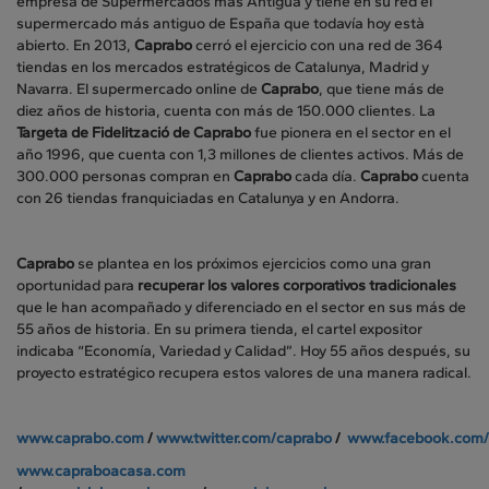
empresa de Supermercados más Antigua y tiene en su red el
supermercado más antiguo de España que todavía hoy està
abierto. En 2013,
Caprabo
cerró el ejercicio con una red de 364
tiendas en los mercados estratégicos de Catalunya, Madrid y
Navarra. El supermercado online de
Caprabo
, que tiene más de
diez años de historia, cuenta con más de 150.000 clientes. La
Targeta de Fidelització de Caprabo
fue pionera en el sector en el
año 1996, que cuenta con 1,3 millones de clientes activos. Más de
300.000 personas compran en
Caprabo
cada día.
Caprabo
cuenta
con 26 tiendas franquiciadas en Catalunya y en Andorra.
Caprabo
se plantea en los próximos ejercicios como una gran
oportunidad para
recuperar los valores corporativos tradicionales
que le han acompañado y diferenciado en el sector en sus más de
55 años de historia. En su primera tienda, el cartel expositor
indicaba “Economía, Variedad y Calidad”. Hoy 55 años después, su
proyecto estratégico recupera estos valores de una manera radical.
www.caprabo.com
/
www.twitter.com/caprabo
/
www.facebook.com/
www.capraboacasa.com