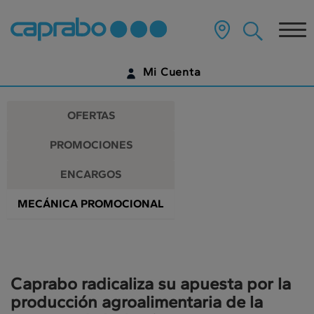
Promociones
Ir
al
Tog
y
contenido
principal
nav
descuentos
de
Mi Cuenta
la
en
página
IDENTIFÍCATE
nuestros
OFERTAS
supermercados
¿AÚN NO TIENES UNA CUENTA DIGITAL?
PROMOCIONES
EMPIEZA AQUÍ
ENCARGOS
MECÁNICA PROMOCIONAL
Caprabo radicaliza su apuesta por la
producción agroalimentaria de la