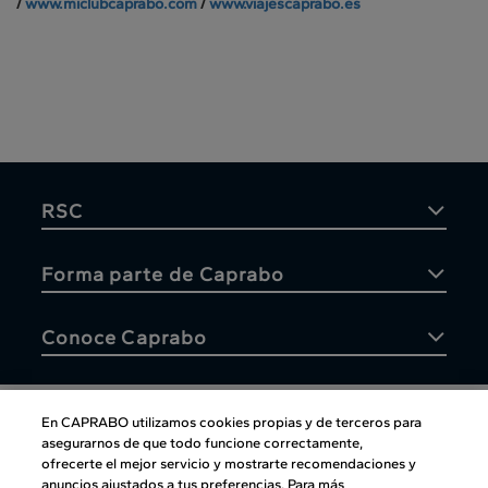
/
www.miclubcaprabo.com
/
www.viajescaprabo.es
RSC
Forma parte de Caprabo
Conoce Caprabo
En CAPRABO utilizamos cookies propias y de terceros para
asegurarnos de que todo funcione correctamente,
Atención al cliente
ofrecerte el mejor servicio y mostrarte recomendaciones y
anuncios ajustados a tus preferencias. Para más