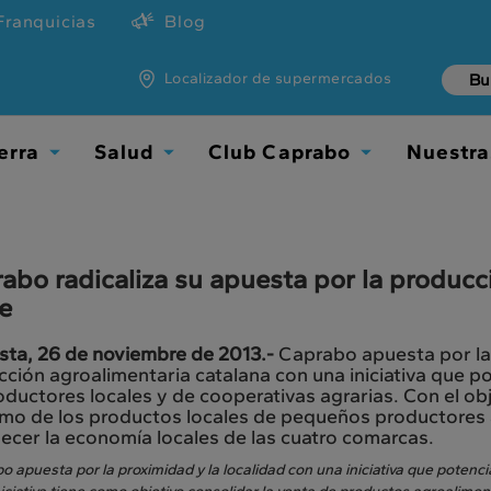
Franquicias
Blog
Localizador de supermercados
erra
Salud
Club Caprabo
Nuestra
Toggle
Toggle
Toggle
Dropdown
Dropdown
Dropdown
abo radicaliza su apuesta por la producc
re
ta, 26 de noviembre de 2013.-
Caprabo apuesta por la 
ción agroalimentaria catalana con una iniciativa que 
oductores locales y de cooperativas agrarias. Con el ob
mo de los productos locales de pequeños productores a
ecer la economía locales de las cuatro comarcas.
o apuesta por la proximidad y la localidad con una iniciativa que potenc