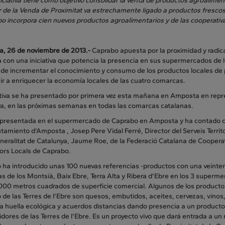
niciativa tiene como objetivo consolidar la venta de productos agroalime
or de la Venda de Proximitat va estrechamente ligado a productos frescos
o incorpora cien nuevos productos agroalimentarios y de las cooperativa
, 26 de noviembre de 2013.-
Caprabo apuesta por la proximidad y radic
 con una iniciativa que potencia la presencia en sus supermercados de l
o de incrementar el conocimiento y consumo de los productos locales d
ir a enriquecer la economía locales de las cuatro comarcas.
ativa se ha presentado por primera vez esta mañana en Amposta en repre
va, en las próximas semanas en todas las comarcas catalanas.
 presentada en el supermercado de Caprabo en Amposta y ha contado co
ntamiento d'Amposta , Josep Pere Vidal Ferré, Director del Serveis Territo
eneralitat de Catalunya, Jaume Roe, de la Federació Catalana de Coopera
ors Locals de Caprabo.
 ha introducido unas 100 nuevas referencias -productos con una veintena
s de los Montsià, Baix Ebre, Terra Alta y Ribera d'Ebre en los 3 super
000 metros cuadrados de superficie comercial. Algunos de los producto
de las Terres de l'Ebre son quesos, embutidos, aceites, cervezas, vinos,
a huella ecológica y acuerdos distancias dando presencia a un producto 
ores de las Terres de l'Ebre. Es un proyecto vivo que dará entrada a un