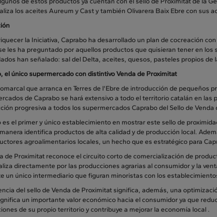
Algunos de estos productos ya cuentan con el sello de Proximitat de la G
liza los aceites Aureum y Cast y también Olivarera Baix Ebre con sus ac
ión
iquecer la Iniciativa, Caprabo ha desarrollado un plan de cocreación con c
 se les ha preguntado por aquellos productos que quisieran tener en lo
os han señalado: sal del Delta, aceites, quesos, pasteles propios de la
, el único supermercado con distintivo Venda de Proximitat
comarcal que arranca en Terres de l'Ebre de introducción de pequeños pr
cados de Caprabo se hará extensivo a todo el territorio catalán en las 
ción progresiva a todos los supermercados Caprabo del Sello de Venda de
es el primer y único establecimiento en mostrar este sello de proximida
 manera identifica productos de alta calidad y de producción local. Ade
uctores agroalimentarios locales, un hecho que es estratégico para Cap
 de Proximitat reconoce el circuito corto de comercialización de produ
liza directamente por las producciones agrarias al consumidor y la venta 
e un único intermediario que figuran minoristas con los establecimient
encia del sello de Venda de Proximitat significa, además, una optimizac
ignifica un importante valor económico hacia el consumidor ya que reduce
iones de su propio territorio y contribuye a mejorar la economía local .