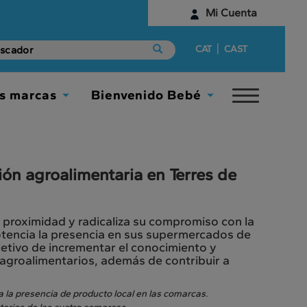
Mi Cuenta
Identifícate
|
CAT
CAST
¿Aún no tienes una cuenta digital?
s marcas
Bienvenido Bebé
Toggle
Empieza aquí
Toggle
Toggle
navigat
Dropdown
Dropdown
ión agroalimentaria en Terres de
proximidad y radicaliza su compromiso con la
potencia la presencia en sus supermercados de
jetivo de incrementar el conocimiento y
groalimentarios, además de contribuir a
ia la presencia de producto local en las comarcas.