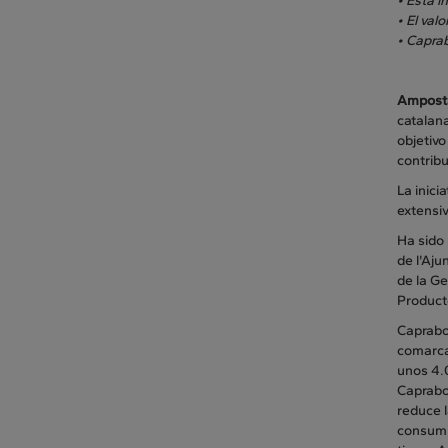
• Esta i
• El val
• Caprab
Amposta
catalana
objetiv
contribu
La inici
extensi
Ha sido
de l'Aju
de la G
Product
Caprabo
comarca
unos 4.
Caprabo 
reduce l
consumid