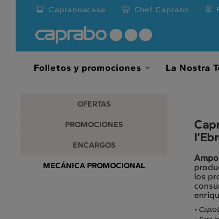
Promociones
Ir
Capraboacasa
Chef Caprabo
al
y
contenido
principal
descuentos
de
la
en
página
Folletos y promociones
La Nostra T
Toggle
nuestros
Dropdown
supermercados
OFERTAS
Capr
PROMOCIONES
l’Eb
ENCARGOS
Ampos
MECÁNICA PROMOCIONAL
produc
los pr
consu
enriqu
• Caprab