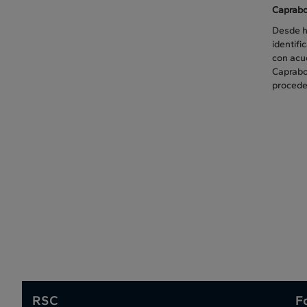
Caprabo
Desde h
identif
con acu
Caprabo 
procede
RSC
F