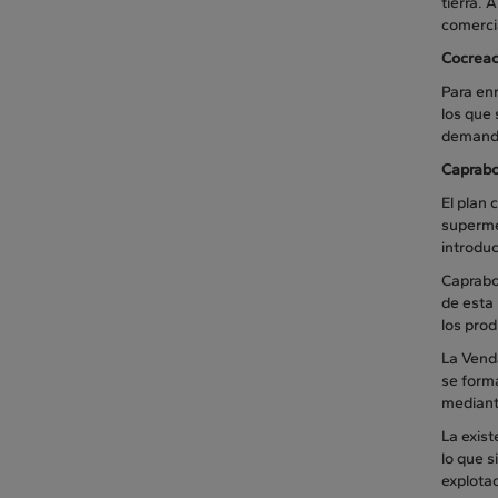
tierra. 
comercia
Cocreac
Para enr
los que
demandad
Caprabo
El plan 
supermer
introduc
Caprabo 
de esta
los prod
La Venda
se forma
mediant
La exist
lo que s
explotac