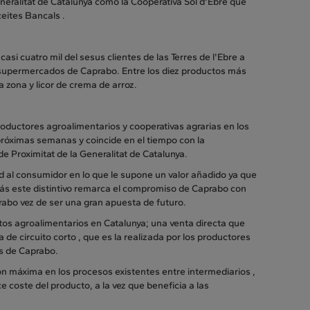
eneralitat de Catalunya como la Cooperativa Sol d'Ebre que
eites Bancals .
asi cuatro mil del sesus clientes de las Terres de l'Ebre a
s supermercados de Caprabo. Entre los diez productos más
 zona y licor de crema de arroz.
oductores agroalimentarios y cooperativas agrarias en los
próximas semanas y coincide en el tiempo con la
 Proximitat de la Generalitat de Catalunya.
d al consumidor en lo que le supone un valor añadido ya que
más este distintivo remarca el compromiso de Caprabo con
rabo vez de ser una gran apuesta de futuro.
ctos agroalimentarios en Catalunya; una venta directa que
de circuito corto , que es la realizada por los productores
os de Caprabo.
ión máxima en los procesos existentes entre intermediarios ,
 coste del producto, a la vez que beneficia a las