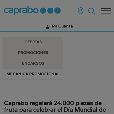
Promociones
Ir
al
Tog
y
contenido
principal
nav
descuentos
de
Mi Cuenta
la
en
página
IDENTIFÍCATE
nuestros
OFERTAS
supermercados
¿AÚN NO TIENES UNA CUENTA DIGITAL?
PROMOCIONES
EMPIEZA AQUÍ
ENCARGOS
MECÁNICA PROMOCIONAL
Caprabo regalará 24.000 piezas de
fruta para celebrar el Día Mundial de