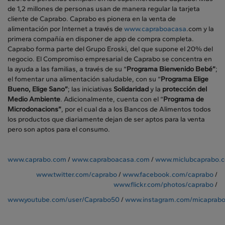
de 1,2 millones de personas usan de manera regular la tarjeta
cliente de Caprabo. Caprabo es pionera en la venta de
alimentación por Internet a través de
www.capraboacasa
.com y la
primera compañía en disponer de app de compra completa.
Caprabo forma parte del Grupo Eroski, del que supone el 20% del
negocio. El Compromiso empresarial de Caprabo se concentra en
la ayuda a las familias, a través de su “
Programa
Bienvenido Bebé”
;
el fomentar una alimentación saludable, con su “
Programa Elige
Bueno, Elige Sano”
; las iniciativas
Solidaridad
y la
protección del
Medio Ambiente
. Adicionalmente, cuenta con el “
Programa de
Microdonacions”
, por el cual da a los Bancos de Alimentos todos
los productos que diariamente dejan de ser aptos para la venta
pero son aptos para el consumo.
www.caprabo.com
/
www.capraboacasa.com
/
www.miclubcaprabo.
www.twitter.com/caprabo
/
www.facebook.com/caprabo
/
www.flickr.com/photos/caprabo
/
www.youtube.com/user/Caprabo50
/
www.instagram.com/micaprab