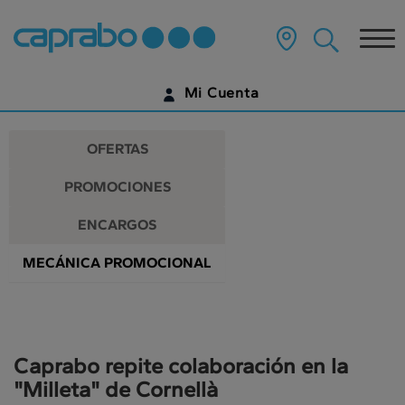
Promociones
Ir
al
Tog
y
contenido
principal
nav
descuentos
de
Mi Cuenta
la
en
página
IDENTIFÍCATE
nuestros
OFERTAS
supermercados
¿AÚN NO TIENES UNA CUENTA DIGITAL?
PROMOCIONES
EMPIEZA AQUÍ
ENCARGOS
MECÁNICA PROMOCIONAL
Caprabo repite colaboración en la
"Milleta" de Cornellà