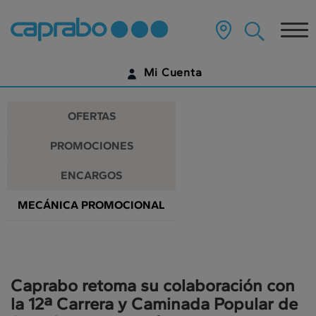
Promociones
Ir
al
Tog
y
contenido
principal
nav
descuentos
de
Mi Cuenta
la
en
página
IDENTIFÍCATE
nuestros
OFERTAS
supermercados
¿AÚN NO TIENES UNA CUENTA DIGITAL?
PROMOCIONES
EMPIEZA AQUÍ
ENCARGOS
MECÁNICA PROMOCIONAL
Caprabo retoma su colaboración con
la 12ª Carrera y Caminada Popular de