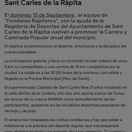
Sant Carles de la Ràpita
El
domingo 15 de Septiembre
, el equipo de
“Fondistes Rapitencs”, con la ayuda de la
Regidoría de Deportes del Ayuntamiento de Sant
Carles de la Ràpita vuelven a promover la Carrera y
Caminada Popular anual del municipio.
El objetivo es promocionar el deporte, el esfuerzo y la disciplina del
cuerpo saludable.
La actividad es gratuita y hace un recorrido circular urbano de unos
5 km no competitivos y una carrera de 10 km competitiva por la
ciudad. La salida es a las 10’00 horas de la mañana, con salida y
llegada en la Piscina Municipal (Parc de Garbí).
El supermercado Caprabo de Sant Carles lleva 21 años instalado en
la calle del Far de la ciudad y año tras año aporta zumos de frutas
sin azúcar de su marca SANNIA como avituallamiento de los
participantes, apoyando así las iniciativas deportivas populares de
vecinos y vecinas.
El verano nos traspapela las rutinas cotidianas y hay que volver a
habituarse a la práctica del deporte regular, que nos preparará
para afrontar el otoño con energía. No seas perezoso. Tu cuerpo y