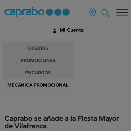
Promociones
Ir
al
Tog
y
contenido
principal
nav
descuentos
de
Mi Cuenta
la
en
página
IDENTIFÍCATE
nuestros
OFERTAS
supermercados
¿AÚN NO TIENES UNA CUENTA DIGITAL?
PROMOCIONES
EMPIEZA AQUÍ
ENCARGOS
MECÁNICA PROMOCIONAL
Caprabo se añade a la Fiesta Mayor
de Vilafranca