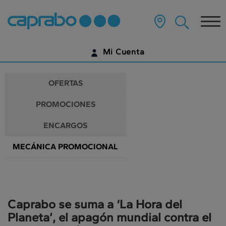
Promociones
Ir
al
Tog
y
contenido
principal
nav
descuentos
de
Mi Cuenta
la
en
página
IDENTIFÍCATE
nuestros
OFERTAS
supermercados
¿AÚN NO TIENES UNA CUENTA DIGITAL?
PROMOCIONES
EMPIEZA AQUÍ
ENCARGOS
MECÁNICA PROMOCIONAL
Caprabo se suma a ‘La Hora del
Planeta’, el apagón mundial contra el