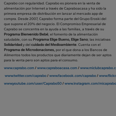
Caprabo con regularidad. Caprabo es pionera en la venta de
alimentación por Internet a través de Capraboacasa y ha sido la
primera empresa de distribución en lanzar al mercado app de
compra. Desde 2007, Caprabo forma parte del Grupo Eroski del
que supone el 20% del negocio. El Compromiso Empresarial de
Caprabo se concentra en la ayuda a las familias, a través de su
Programa Bienvenido Bebé
; el fomento de la alimentación
saludable, con su
Programa Elige Bueno, Elige Sano
; las iniciativas
Solidaridad
y del
cuidado del Medioambiente
. Cuenta con el
Programa de Microdonaciones,
por el que dona a los Bancos de
Alimentos todos los productos que diariamente dejan de ser aptos
para la venta pero son aptos para el consumo.
www.caprabo.com
/
www.capraboacasa.com
/
www.miclubcaprabo.
www.twitter.com/caprabo
/
www.facebook.com/caprabo
/
www.flick
www.youtube.com/user/Caprabo50
/
www.instagram.com/micaprab