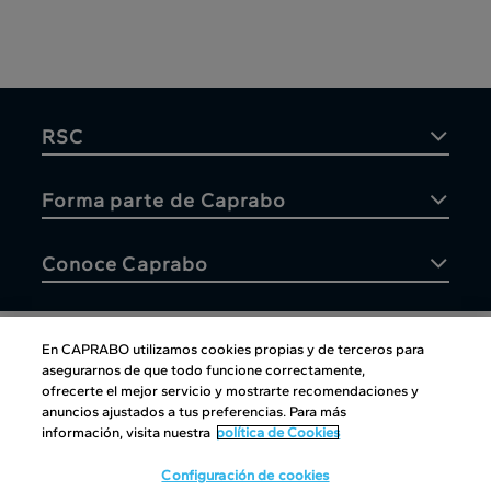
RSC
Forma parte de Caprabo
Conoce Caprabo
En CAPRABO utilizamos cookies propias y de terceros para
asegurarnos de que todo funcione correctamente,
Atención al cliente
ofrecerte el mejor servicio y mostrarte recomendaciones y
anuncios ajustados a tus preferencias. Para más
información, visita nuestra
política de Cookies
Configuración de cookies