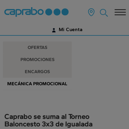
Promociones
Ir
al
Tog
y
contenido
principal
nav
descuentos
de
Mi Cuenta
la
en
página
IDENTIFÍCATE
nuestros
OFERTAS
supermercados
¿AÚN NO TIENES UNA CUENTA DIGITAL?
PROMOCIONES
EMPIEZA AQUÍ
ENCARGOS
MECÁNICA PROMOCIONAL
Caprabo se suma al Torneo
Baloncesto 3x3 de Igualada