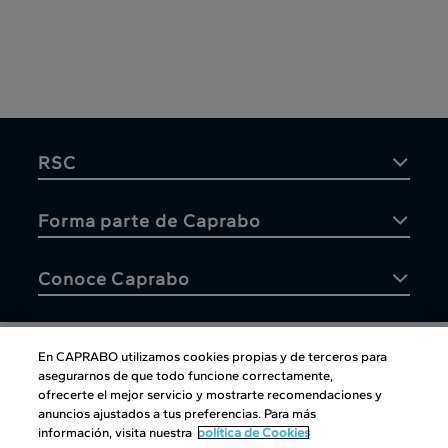
RSC
Forma parte de Caprabo
Conoce Caprabo
En CAPRABO utilizamos cookies propias y de terceros para
asegurarnos de que todo funcione correctamente,
Atención al cliente
ofrecerte el mejor servicio y mostrarte recomendaciones y
anuncios ajustados a tus preferencias. Para más
información, visita nuestra
política de Cookies