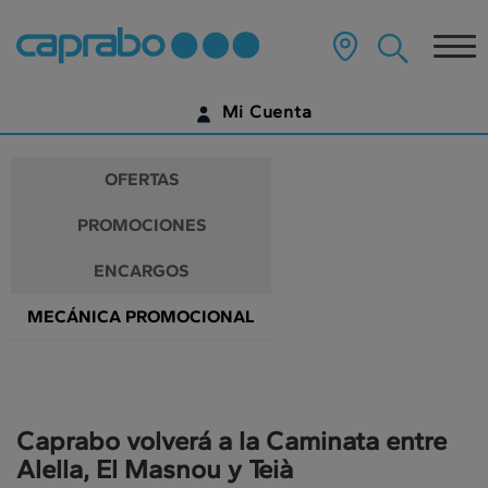
Promociones
Ir
al
Tog
y
contenido
principal
nav
descuentos
de
Mi Cuenta
la
en
página
IDENTIFÍCATE
nuestros
OFERTAS
supermercados
¿AÚN NO TIENES UNA CUENTA DIGITAL?
PROMOCIONES
EMPIEZA AQUÍ
ENCARGOS
MECÁNICA PROMOCIONAL
Caprabo volverá a la Caminata entre
Alella, El Masnou y Teià