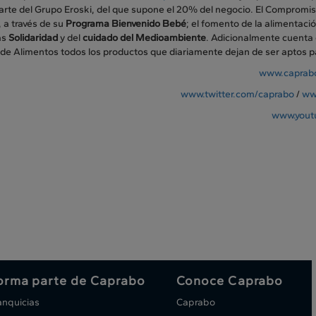
arte del Grupo Eroski, del que supone el 20% del negocio. El Compromis
, a través de su
Programa Bienvenido Bebé
; el fomento de la alimentaci
vas
Solidaridad
y del
cuidado del Medioambiente
. Adicionalmente cuenta 
de Alimentos todos los productos que diariamente dejan de ser aptos pa
www.caprab
www.twitter.com/caprabo
/
ww
www.yout
orma parte de Caprabo
Conoce Caprabo
anquicias
Caprabo