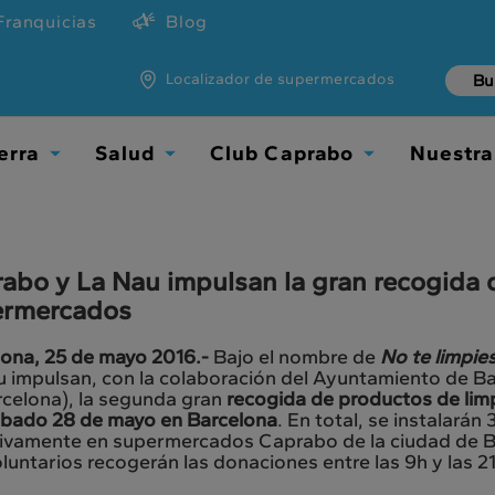
Franquicias
Blog
Localizador de supermercados
erra
Salud
Club Caprabo
Nuestra
Toggle
Toggle
Toggle
Dropdown
Dropdown
Dropdown
abo y La Nau impulsan la gran recogida 
ermercados
lona, 25 de mayo 2016.-
Bajo el nombre de
No te limpie
u impulsan, con la colaboración del Ayuntamiento de B
rcelona), la segunda gran
recogida de productos de limp
sábado 28 de mayo en Barcelona
. En total, se instalará
sivamente en supermercados Caprabo de la ciudad de B
luntarios recogerán las donaciones entre las 9h y las 21