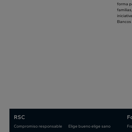
forma p
familias
iniciati
Bancos 
RSC
F
Compromiso responsable
Elige bueno elige sano
Fr