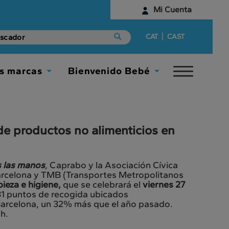
Mi Cuenta
Identifícate
|
CAT
CAST
¿Aún no tienes una cuenta digital?
s marcas
Bienvenido Bebé
Toggle
Empieza aquí
Toggle
Toggle
navigat
Dropdown
Dropdown
de productos no alimenticios en
s las manos
,
Caprabo y la Asociación Cívica
arcelona y TMB (Transportes Metropolitanos
ieza e higiene,
que se celebrará el
viernes 27
n 31 puntos de recogida ubicados
arcelona, un 32% más que el año pasado.
h.