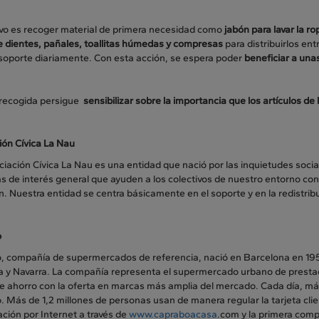
tivo es recoger material de primera necesidad como
jabón para lavar la ro
e dientes, pañales, toallitas húmedas y compresas
para distribuirlos ent
soporte diariamente. Con esta acción, se espera poder
beneficiar a una
 recogida persigue
sensibilizar sobre la importancia que los artículos de
ión Cívica La Nau
iación Cívica La Nau es una entidad que nació por las inquietudes soci
vas de interés general que ayuden a los colectivos de nuestro entorno con
n. Nuestra entidad se centra básicamente en el soporte y en la redistri
o
, compañía de supermercados de referencia, nació en Barcelona en 19
a y Navarra. La compañía representa el supermercado urbano de presta
de ahorro con la oferta en marcas más amplia del mercado. Cada día,
 Más de 1,2 millones de personas usan de manera regular la tarjeta cli
ción por Internet a través de
www.capraboacasa
.com y la primera com