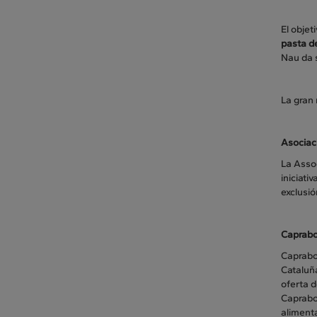
El obje
pasta d
Nau da 
La gran
Asociac
La Assoc
iniciati
exclusió
Caprab
Caprabo
Cataluñ
oferta 
Caprabo.
alimenta