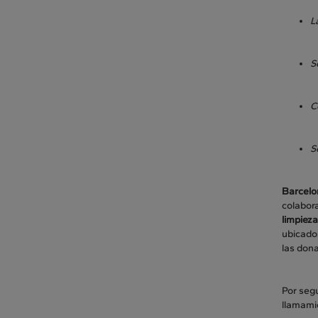
L
S
C
S
Barcelo
colabor
limpieza
ubicado
las dona
Por seg
llamami