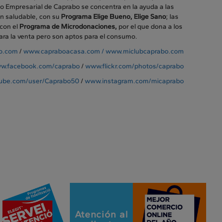
o Empresarial de Caprabo se concentra en la ayuda a las
ón saludable, con su
Programa Elige Bueno, Elige Sano
; las
con el
Programa de Microdonaciones,
por el que dona a los
ra la venta pero son aptos para el consumo.
o.com
/
www.capraboacasa.com /
www.miclubcaprabo.com
w.facebook.com/caprabo
/
www.flickr.com/photos/caprabo
ube.com/user/Caprabo50
/
www.instagram.com/micaprabo
Atención al