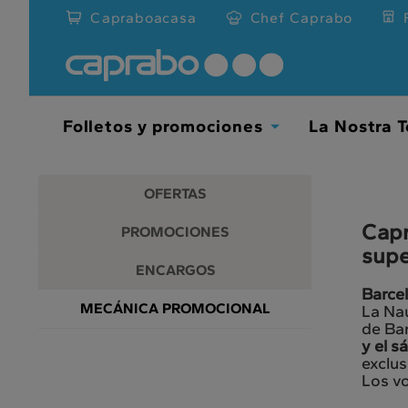
Promociones
Ir
Capraboacasa
Chef Caprabo
al
y
contenido
principal
descuentos
de
la
en
página
Folletos y promociones
La Nostra T
Toggle
nuestros
Dropdown
supermercados
OFERTAS
Capr
PROMOCIONES
sup
ENCARGOS
Barce
MECÁNICA PROMOCIONAL
La Na
de Ba
y el 
exclu
Los vo