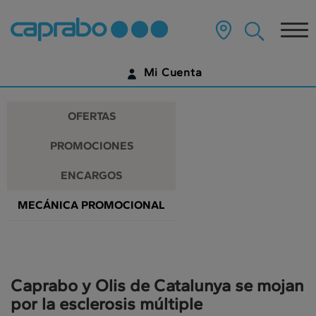
Promociones
Ir
al
Tog
y
contenido
principal
nav
descuentos
de
Mi Cuenta
la
en
página
IDENTIFÍCATE
nuestros
OFERTAS
supermercados
¿AÚN NO TIENES UNA CUENTA DIGITAL?
PROMOCIONES
EMPIEZA AQUÍ
ENCARGOS
MECÁNICA PROMOCIONAL
Caprabo y Olis de Catalunya se mojan
por la esclerosis múltiple