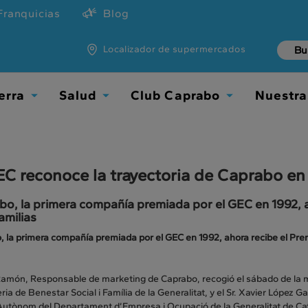
Franquicias
Blog
Localizador de supermercados
erra
Salud
Club Caprabo
Nuestra
Toggle
Toggle
Toggle
Dropdown
Dropdown
Dropdown
EC reconoce la trayectoria de Caprabo en
o, la primera compañía premiada por el GEC en 1992, 
familias
 la primera compañía premiada por el GEC en 1992, ahora recibe el Prem
amón, Responsable de marketing de Caprabo, recogió el sábado de la man
ria de Benestar Social i Família de la Generalitat, y el Sr. Xavier López 
 Autònom del Departament d’Empresa i Ocupació de la Generalitat de Cat