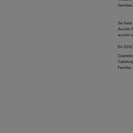
familia
Se trat
Acción S
acción s
En 2012 
Caprabo 
Cataluny
Familia.