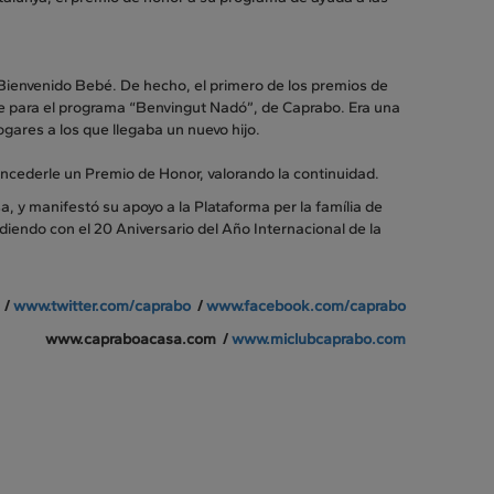
 Bienvenido Bebé. De hecho, el primero de los premios de
 fue para el programa “Benvingut Nadó”, de Caprabo. Era una
ogares a los que llegaba un nuevo hijo.
 concederle un Premio de Honor, valorando la continuidad.
 y manifestó su apoyo a la Plataforma per la família de
iendo con el 20 Aniversario del Año Internacional de la
/
www.twitter.com/caprabo
/
www.facebook.com/caprabo
www.capraboacasa.com /
www.miclubcaprabo.com