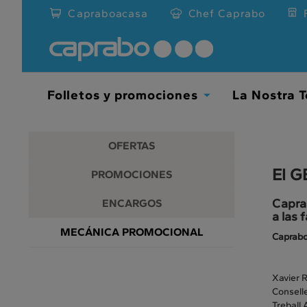
Promociones
Ir
Capraboacasa
Chef Caprabo
al
y
contenido
principal
descuentos
de
la
en
página
Folletos y promociones
La Nostra T
Toggle
nuestros
Dropdown
supermercados
OFERTAS
El G
PROMOCIONES
Caprab
ENCARGOS
a las 
MECÁNICA PROMOCIONAL
Caprabo,
Xavier R
Conselle
Treball