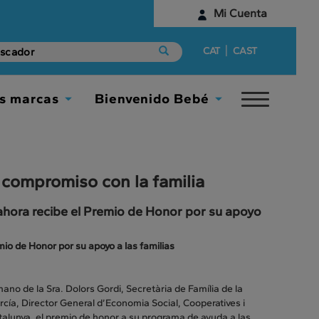
Mi Cuenta
Identifícate
|
CAT
CAST
¿Aún no tienes una cuenta digital?
s marcas
Bienvenido Bebé
Toggle
Empieza aquí
Toggle
Toggle
navigat
Dropdown
Dropdown
 compromiso con la familia
ahora recibe el Premio de Honor por su apoyo
io de Honor por su apoyo a las familias
o de la Sra. Dolors Gordi, Secretària de Família de la
García, Director General d’Economia Social, Cooperatives i
alunya, el premio de honor a su programa de ayuda a las