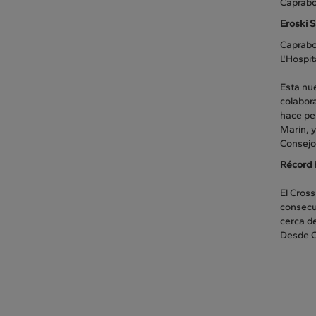
Caprab
Eroski S
Caprabo,
L'Hospit
Esta nue
colabora
hace pen
Marín, y
Consejo 
Récord h
El Cross
consecut
cerca de
Desde C