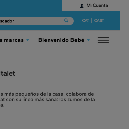
Mi Cuenta
Identifícate
|
CAT
CAST
¿Aún no tienes una cuenta digital?
s marcas
Bienvenido Bebé
Toggle
Empieza aquí
Toggle
Toggle
navigat
Dropdown
Dropdown
talet
los más pequeños de la casa, colabora de
at con su línea más sana: los zumos de la
a.