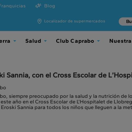
Franquicias
Blog
Localizador de supermercados
erra
Salud
Club Caprabo
Nuestra
Toggle
Toggle
Toggle
Dropdown
Dropdown
Dropdown
ki Sannia, con el Cross Escolar de L’Hospi
abo
o, siempre preocupado por la salud y la nutrición de 
este año en el Cross Escolar de L'Hospitalet de Llobreg
Eroski Sannia para todos los niños que lleguen a la met