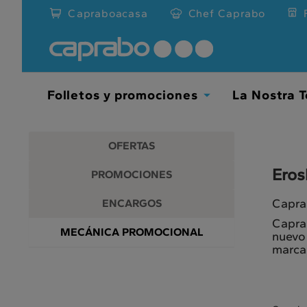
Promociones
Ir
Capraboacasa
Chef Caprabo
al
y
contenido
principal
descuentos
de
la
en
página
Folletos y promociones
La Nostra T
Toggle
nuestros
Dropdown
supermercados
OFERTAS
Eros
PROMOCIONES
Capr
ENCARGOS
Caprab
MECÁNICA PROMOCIONAL
nuevo 
marca 