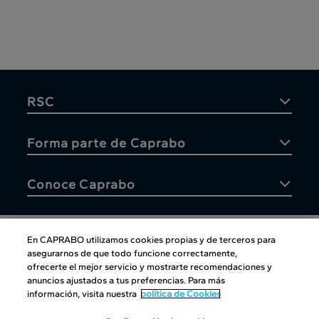
RSC
Forma parte de Caprabo
Conoce Caprabo
En CAPRABO utilizamos cookies propias y de terceros para
asegurarnos de que todo funcione correctamente,
Atención al cliente
ofrecerte el mejor servicio y mostrarte recomendaciones y
anuncios ajustados a tus preferencias. Para más
información, visita nuestra
política de Cookies