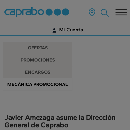
Promociones
Ir
al
Tog
y
contenido
principal
nav
descuentos
de
Mi Cuenta
la
en
página
IDENTIFÍCATE
nuestros
OFERTAS
supermercados
¿AÚN NO TIENES UNA CUENTA DIGITAL?
PROMOCIONES
EMPIEZA AQUÍ
ENCARGOS
MECÁNICA PROMOCIONAL
Javier Amezaga asume la Dirección
General de Caprabo