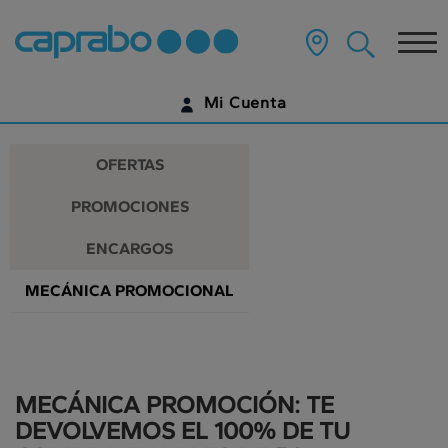
Promociones
Ir
al
Tog
y
contenido
principal
nav
descuentos
de
Mi Cuenta
la
en
página
IDENTIFÍCATE
nuestros
OFERTAS
supermercados
¿AÚN NO TIENES UNA CUENTA DIGITAL?
PROMOCIONES
EMPIEZA AQUÍ
ENCARGOS
MECÁNICA PROMOCIONAL
MECÁNICA PROMOCIÓN: TE
DEVOLVEMOS EL 100% DE TU