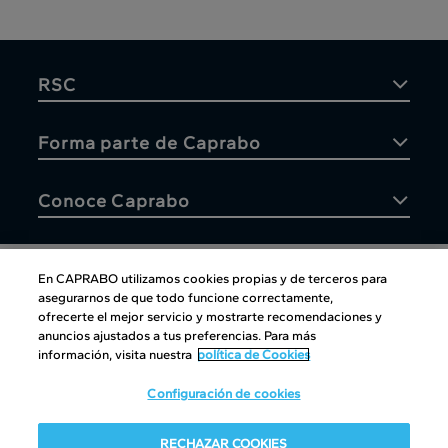
RSC
Forma parte de Caprabo
Conoce Caprabo
En CAPRABO utilizamos cookies propias y de terceros para
asegurarnos de que todo funcione correctamente,
Atención al cliente
ofrecerte el mejor servicio y mostrarte recomendaciones y
anuncios ajustados a tus preferencias. Para más
información, visita nuestra
política de Cookies
Configuración de cookies
Atención al cliente
|
Copyright
|
Política de cookies
|
Aviso
RECHAZAR COOKIES