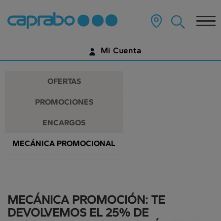
Promociones
Ir
al
Tog
y
contenido
principal
nav
descuentos
de
Mi Cuenta
la
en
página
IDENTIFÍCATE
nuestros
OFERTAS
supermercados
¿AÚN NO TIENES UNA CUENTA DIGITAL?
PROMOCIONES
EMPIEZA AQUÍ
ENCARGOS
MECÁNICA PROMOCIONAL
MECÁNICA PROMOCIÓN: TE
DEVOLVEMOS EL 25% DE