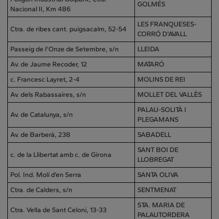
GOLMÉS
Nacional II, Km 486
LES FRANQUESES-
Ctra. de ribes cant. puigsacalm, 52-54
CORRÓ D'AVALL
Passeig de l'Onze de Setembre, s/n
LLEIDA
Av. de Jaume Recoder, 12
MATARÓ
c. Francesc Layret, 2-4
MOLINS DE REI
Av. dels Rabassaires, s/n
MOLLET DEL VALLÈS
PALAU-SOLITÀ I
Av. de Catalunya, s/n
PLEGAMANS
Av. de Barberà, 238
SABADELL
SANT BOI DE
c. de la Llibertat amb c. de Girona
LLOBREGAT
Pol. Ind. Molí d’en Serra
SANTA OLIVA
Ctra. de Calders, s/n
SENTMENAT
STA. MARIA DE
Ctra. Vella de Sant Celoni, 13-33
PALAUTORDERA