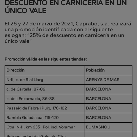
DESCUENTO EN CARNICERÍA EN UN
ÚNICO VALE
El 26 y 27 de marzo de 2021, Caprabo, s.a. realizará
una promoción identificada con el siguiente
eslogan: “25% de descuento en carnicería en un
único vale”
Promoción válida en las siguientes tiendas:
Dirección
Población
N-II, c. de Rial Llarg
ARENYS DE MAR
c. de Cartellà, 87-89
BARCELONA
c. de l'Encarnació, 86-88
BARCELONA
Passeig de Fabra i Puig, 176-182
BARCELONA
Rambla Guipúscoa, 116-120
BARCELONA
Ctra. N-II, km 635 Pol. ind. Voramar
EL MASNOU
Polígon Industrial Golpark, Ctra.